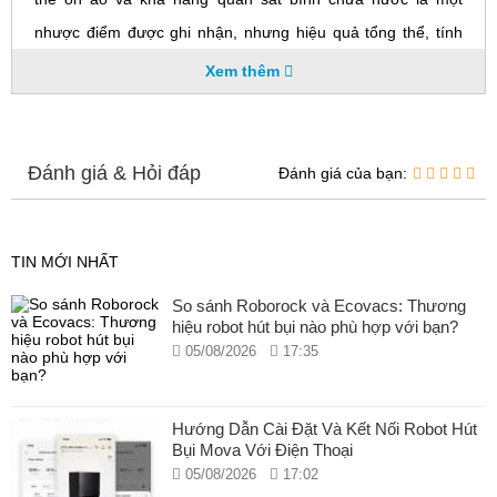
nhược điểm được ghi nhận, nhưng hiệu quả tổng thể, tính
dễ sử dụng và các tính năng bảo trì tiên tiến của nó khiến
Xem thêm
đây trở thành một lựa chọn tuyệt vời cho người tiêu dùng ưu
tiên việc làm sạch sàn cứng mạnh mẽ và ít cần can thiệp.
Đánh giá & Hỏi đáp
Đánh giá của bạn:
TIN MỚI NHẤT
So sánh Roborock và Ecovacs: Thương
hiệu robot hút bụi nào phù hợp với bạn?
05/08/2026
17:35
Hướng Dẫn Cài Đặt Và Kết Nối Robot Hút
Bụi Mova Với Điện Thoại
05/08/2026
17:02