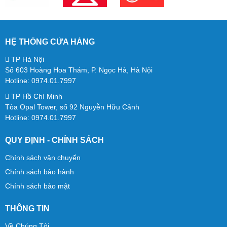
thất thấp, nhờ FlatReach™ 2.0 và thiết kế nằm phẳng 180°.
Đầu xoay 70° và bình chứa nước thấp của nó tiếp tục nâng
HỆ THỐNG CỬA HÀNG
cao khả năng di chuyển quanh chướng ngại vật và làm sạch
TP Hà Nội
các góc hẹp.
Số 603 Hoàng Hoa Thám, P. Ngọc Hà, Hà Nội
Hotline: 0974.01.7997
TP Hồ Chí Minh
Tòa Opal Tower, số 92 Nguyễn Hữu Cảnh
Hotline: 0974.01.7997
QUY ĐỊNH - CHÍNH SÁCH
Chính sách vận chuyển
Chính sách bảo hành
Chính sách bảo mật
THÔNG TIN
Về Chúng Tôi