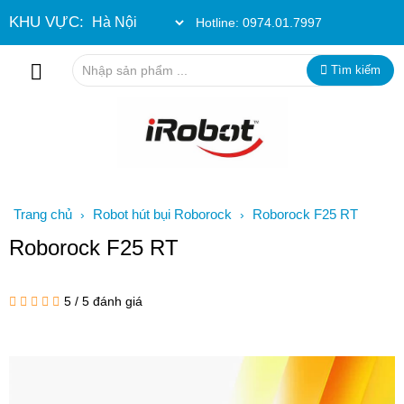
KHU VỰC:
Hotline:
0974.01.7997
Tìm kiếm
Trang chủ
Robot hút bụi Roborock
Roborock F25 RT
›
›
Roborock F25 RT
5
/
5
đánh giá