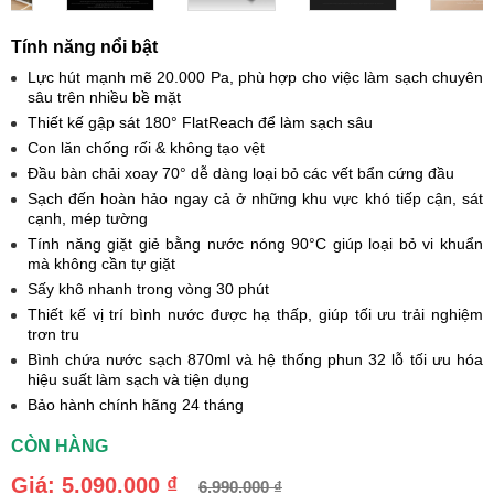
Tính năng nổi bật
Lực hút mạnh mẽ 20.000 Pa, phù hợp cho việc làm sạch chuyên
sâu trên nhiều bề mặt
Thiết kế gập sát 180° FlatReach để làm sạch sâu
Con lăn chống rối & không tạo vệt
Đầu bàn chải xoay 70° dễ dàng loại bỏ các vết bẩn cứng đầu
Sạch đến hoàn hảo ngay cả ở những khu vực khó tiếp cận, sát
cạnh, mép tường
Tính năng giặt giẻ bằng nước nóng 90°C giúp loại bỏ vi khuẩn
mà không cần tự giặt
Sấy khô nhanh trong vòng 30 phút
Thiết kế vị trí bình nước được hạ thấp, giúp tối ưu trải nghiệm
trơn tru
Bình chứa nước sạch 870ml và hệ thống phun 32 lỗ tối ưu hóa
hiệu suất làm sạch và tiện dụng
Bảo hành chính hãng 24 tháng
CÒN HÀNG
Giá:
5.090.000 ₫
6.990.000 ₫