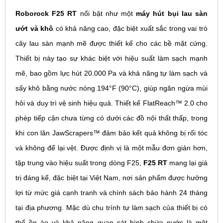
Roborock F25 RT
nổi bật như một
máy hút bụi lau sàn
ướt và khô
có khả năng cao, đặc biệt xuất sắc trong vai trò
cây lau sàn mạnh mẽ được thiết kế cho các bề mặt cứng.
Thiết bị này tạo sự khác biệt với hiệu suất làm sạch mạnh
mẽ, bao gồm lực hút 20.000 Pa và khả năng tự làm sạch và
sấy khô bằng nước nóng 194°F (90°C), giúp ngăn ngừa mùi
hôi và duy trì vệ sinh hiệu quả. Thiết kế FlatReach™ 2.0 cho
phép tiếp cận chưa từng có dưới các đồ nội thất thấp, trong
khi con lăn JawScrapers™ đảm bảo kết quả không bị rối tóc
và không để lại vệt. Được định vị là một mẫu đơn giản hơn,
tập trung vào hiệu suất trong dòng F25,
F25 RT
mang lại giá
trị đáng kể, đặc biệt tại Việt Nam, nơi sản phẩm được hưởng
lợi từ mức giá cạnh tranh và chính sách bảo hành 24 tháng
tại địa phương. Mặc dù chu trình tự làm sạch của thiết bị có
thể ồn ào và khả năng quan sát bình chứa nước là một