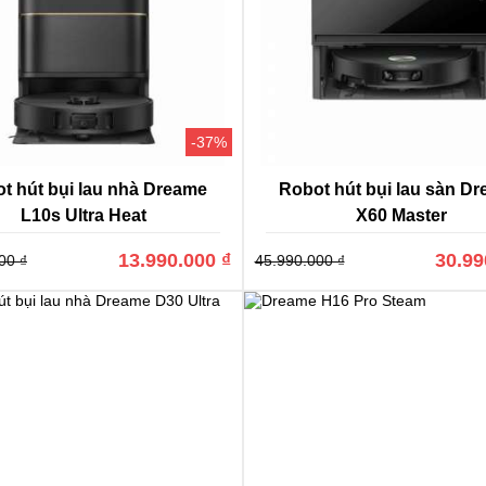
 hợp lý, chất lượng vượt trội
-37%
 có một phạm vi xuất khẩu rộng, Dreame thể hiện sự chín chắn của 
t hút bụi lau nhà Dreame
Robot hút bụi lau sàn D
u nhóm khách hàng. Hãng cũng tự tin khẳng định sự thấu hiểu tâm l
L10s Ultra Heat
X60 Master
ame
khi so với những sản phẩm cùng phân khúc đều có một sự lấn lướt 
13.990.000 ₫
30.99
00 ₫
45.990.000 ₫
 hợp lý: mỗi mức giá robot hút bụi lau nhà Xiaomi Dream đưa ra đều đ
 đa dạng, phù hợp nhiều nhóm khách hàng với nhu cầu khác nhau 
tiêu dùng hướng tới nhiệt tình.
ượng vượt trội: nhìn vào mức giá của sản phẩm, thì những gì mà Dre
 nó. Lực hút vượt trội, vận hành bền bỉ, thời gian hoạt động kéo dài
odel đều sẽ khiến người dùng cực kỳ hài lòng.
hút bụi lau nhà Dreame: Đa dạng phân khúc lựa chọ
úc xuất hiện đến nay,
Dreame
đã cho ra mắt nhiều model robot hút bụ