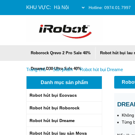
KHU VỰC:
Hotline:
0974.01.7997
Roborock Qrevo 2 Pro Sale 40%
Robot hút bụi lau
Dreame D30 Ultra Sale 40%
Trang chủ
Sản phẩm
Robot hút bụi Dreame
›
›
Robot
Danh mục sản phẩm
Robot hút bụi Ecovacs
DREAM
Robot hút bụi Roborock
Không n
Robot hút bụi Dreame
Từng b
Robot hút bụi lau sàn Mova