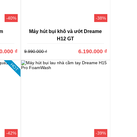
hà với hiệu quả làm sạch được đánh giá rất cao. Dòng
ăng thông minh ngang bằng với cả những robot hút bụi
-40%
-38%
ằng Laser, thuật toán thông minh SLAM, hay động cơ
m ái.
am
Máy hút bụi khô và ướt Dreame
H12 GT
0.000 ₫
6.190.000 ₫
9.990.000 ₫
HOT
-42%
-39%