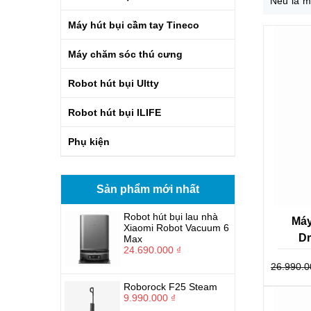
Nếu là m
Nam khôn
Máy hút bụi cầm tay Tineco
loại đa d
Máy chăm sóc thú cưng
được chà
Robot hút bụi Ultty
Robot hút bụi ILIFE
Phụ kiện
Sản phẩm mới nhất
Robot hút bụi lau nhà
Máy
Xiaomi Robot Vacuum 6
Dr
Max
24.690.000 ₫
26.990.0
Roborock F25 Steam
9.990.000 ₫