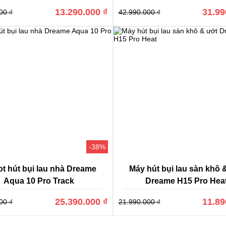
13.290.000 ₫
31.99
00 ₫
42.990.000 ₫
của
robot hút bụi Dreame
cũng cao hơn khá nhiều so với những sản p
 vi khuẩn, nấm mốc trên các khe, rãnh cũng đỉnh hơn rất nhiều. Với 
mới ra mắt, Dreame cũng thể hiện được sự thông minh vượt trội của
p nước: ít- vừa- nhiều giúp việc lau nhà trên các loại sàn khác nhau k
iết kế của sản phẩm không bị khác quá nhiều, khi mà vẫn mang một hìn
-38%
ệu khác. Dream khá gọn nhẹ với một bề ngoại hiện đại, chất liệu cứng
ng, đẳng cấp hơn cho không gian nhà bạn.
t hút bụi lau nhà Dreame
Máy hút bụi lau sàn khô 
Aqua 10 Pro Track
Dreame H15 Pro Hea
25.390.000 ₫
11.89
00 ₫
21.990.000 ₫