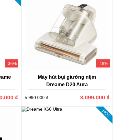
-36%
-48%
reame
Máy hút bụi giường nệm
Dreame D20 Aura
0.000 ₫
3.099.000 ₫
5.990.000 ₫
HOT