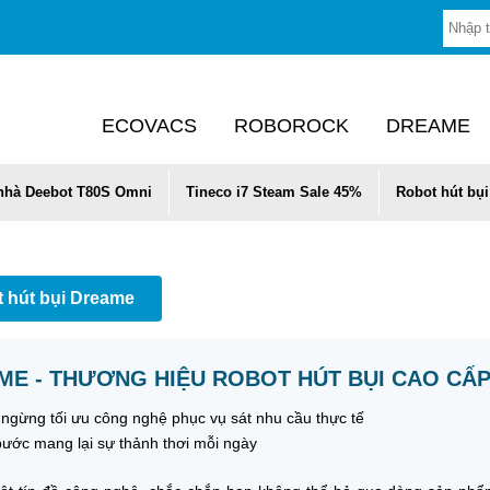
ECOVACS
ROBOROCK
DREAME
 nhà Deebot T80S Omni
Tineco i7 Steam Sale 45%
Robot hút bụi
 hút bụi Dreame
E - THƯƠNG HIỆU ROBOT HÚT BỤI CAO CẤ
gừng tối ưu công nghệ phục vụ sát nhu cầu thực tế ️
ước mang lại sự thảnh thơi mỗi ngày