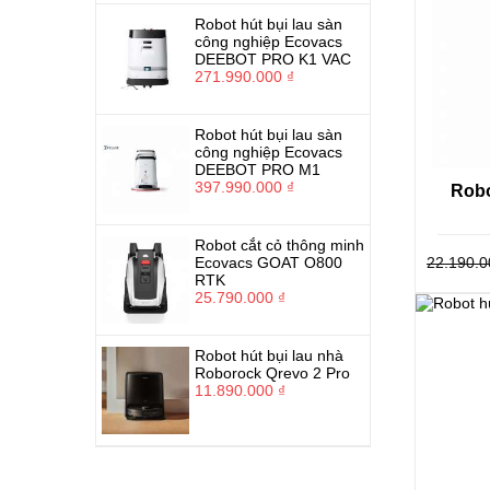
Robot hút bụi lau sàn
công nghiệp Ecovacs
DEEBOT PRO K1 VAC
271.990.000 ₫
Giá cả
Robot hút bụi lau sàn
công nghiệp Ecovacs
DEEBOT PRO M1
Với việc
397.990.000 ₫
Robo
của nhiề
bụi Dre
Robot cắt cỏ thông minh
Ecovacs GOAT O800
22.190.0
Giá cả
RTK
Giá cả
25.790.000 ₫
người 
Chất l
Robot hút bụi lau nhà
sở hữu
Roborock Qrevo 2 Pro
từng m
11.890.000 ₫
Robot 
Tính từ l