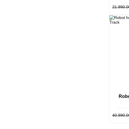
21.990.0
Lực hút 
bụi mịn,
đầu khi 
chế độ cấ
So về th
thương hi
sang trọ
Robo
40.990.0