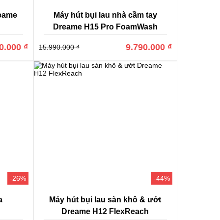
reame
Máy hút bụi lau nhà cầm tay
Dreame H15 Pro FoamWash
0.000 ₫
9.790.000 ₫
15.990.000 ₫
-26%
-44%
a
Máy hút bụi lau sàn khô & ướt
Dreame H12 FlexReach