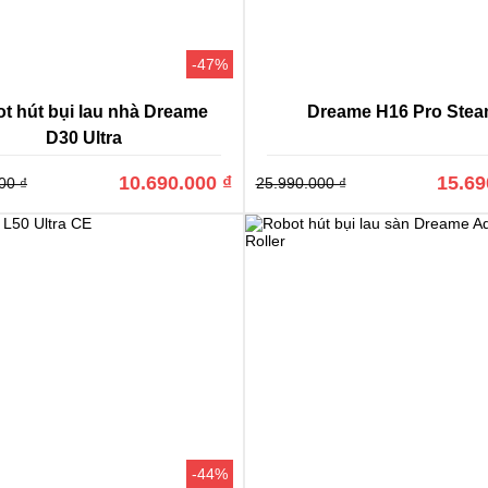
ame chú trọng tích hợp cả hai trong một chức năng hút bụi và lau n
 này còn được trang bị trên mình hàng loạt các công nghệ và tính n
-47%
iá cao hơn hẳn của những thương hiệu khác như cảm biến LIDAR b
i than,… giúp cho việc vận hành sản phẩm đặc biệt bền bỉ, cũng rất ê
t hút bụi lau nhà Dreame
Dreame H16 Pro Ste
D30 Ultra
10.690.000 ₫
15.69
00 ₫
25.990.000 ₫
-44%