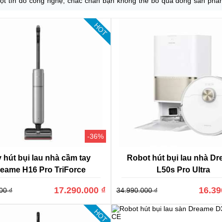
ột tín đồ công nghệ, chắc chắn bạn không thể bỏ qua dòng sản ph
g lâu, nhưng lại có tầm ảnh hưởng vô cùng lớn, đứng top những sản 
HOT
ạng về mức giá, mẫu mã cũng như chất lượng. Hãy cùng Irobotstore tìm
o đón nhiều đến thế nhé!
-36%
 hút bụi lau nhà cầm tay
Robot hút bụi lau nhà D
eame H16 Pro TriForce
L50s Pro Ultra
17.290.000 ₫
16.39
00 ₫
34.990.000 ₫
HOT