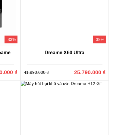
-33%
-39%
mình khi có thể đáp ứng được nhiều nhu cầu khác nhau
reame
Dreame X60 Ultra
ý khách hàng của mình khi mà từng sản phẩm
robot hút
nhất định về nhiều mặt.
0.000 ₫
25.790.000 ₫
41.990.000 ₫
ược cho là quá hời so với những gì sản phẩm mang lại.
góp phần làm cho sản phẩm mà hãng tung ra đều được
am mang lại thực sự gây bất ngờ khá lớn đối với người
, cùng với hàng loạt những ưu điểm khi đi sâu hơn vào
n
i với đủ các mức giá và chất lượng. Các robot này đều