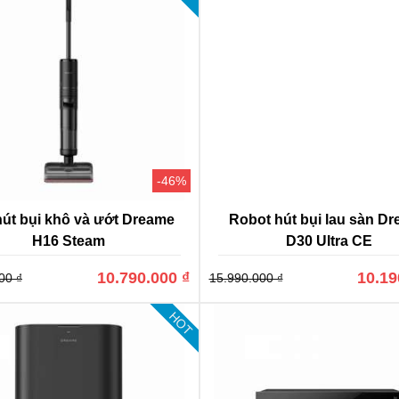
-46%
út bụi khô và ướt Dreame
Robot hút bụi lau sàn D
H16 Steam
D30 Ultra CE
10.790.000 ₫
10.19
00 ₫
15.990.000 ₫
HOT