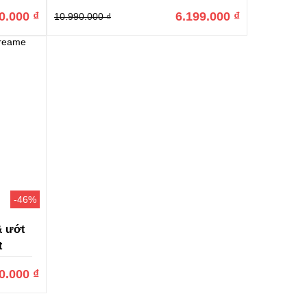
0.000 ₫
6.199.000 ₫
10.990.000 ₫
hẩm khác cùng tầm giá, nhờ vậy mà khả năng làm sạch
chức năng nhận diện thảm ở ngay cả những sản phẩm đời
 mình. Ngoài ra, máy còn có bơm nước điện tử, cùng 3
hông phải là vấn đề.
h tròn như đại đa số các dòng robot hút bụi của những
-46%
 cáp, khiến sản phẩm như một vật trang trí làm tăng sự
& ướt
t
0.000 ₫