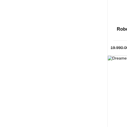
được Dre
sản phẩm
có mức g
không chổ
Robo
19.990.0