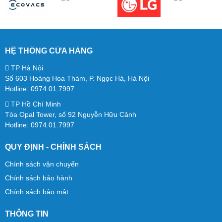
Tự làm sạch bằng nước nóng 75°C và sấy khô:
Hệ
thống tự làm sạch tiên tiến sử dụng nước nóng 75°C để
rửa con lăn chổi, loại bỏ hiệu quả các vết bẩn và vi khuẩn.
HỆ THỐNG CỬA HÀNG
Sau đó, chổi được sấy khô bằng khí nóng 75°C trong 5
TP Hà Nội
phút, giúp ngăn ngừa mùi hôi và nấm mốc, giữ cho thiết bị
Số 603 Hoàng Hoa Thám, P. Ngọc Hà, Hà Nội
luôn sạch sẽ và sẵn sàng cho lần sử dụng tiếp theo.
Hotline: 0974.01.7997
TP Hồ Chí Minh
Khử trùng điện phân 99.99%:
Máy tạo ra nước khử
Tòa Opal Tower, số 92 Nguyễn Hữu Cảnh
trùng bằng công nghệ điện phân theo thời gian thực, giúp
Hotline: 0974.01.7997
tiêu diệt tới 99.99% vi khuẩn và virus trên sàn nhà, mang
QUY ĐỊNH - CHÍNH SÁCH
lại không gian sống sạch sẽ và an toàn hơn.
Chính sách vận chuyển
Chổi kép làm sạch cạnh:
Thiết kế chổi kép cho phép
Chính sách bảo hành
Mova M10 làm sạch sát tường và các góc cạnh, đảm bảo
Chính sách bảo mật
không bỏ sót bất kỳ khu vực nào.
THÔNG TIN
Pin bền bỉ:
Với pin dung lượng cao 4000mAh, Mova M10