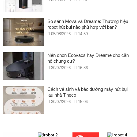
Tính năng chính Máy hút bụi lau nhà khô và
So sánh Mova và Dreame: Thương hiệu
ướt đa năng Mova M10
robot hút bụi nào phù hợp với bạn?
05/08/2026
14:59
Hút khô và ướt 2 trong 1:
Đây là tính năng nổi bật nhất,
cho phép bạn hút sạch bụi bẩn khô và đồng thời lau sạch
các vết bẩn ướt, chất lỏng đổ trên sàn.
Nên chọn Ecovacs hay Dreame cho căn
hộ chung cư?
Lực hút mạnh mẽ:
Mova M10 được trang bị động cơ
30/07/2026
16:36
mạnh mẽ với lực hút lên đến 18.000 Pa, giúp làm sạch
hiệu quả mọi loại vết bẩn, từ bụi mịn đến các mảnh vụn
Cách vệ sinh và bảo dưỡng máy hút bụi
lớn và tóc.
lau nhà Tineco
30/07/2026
15:04
Thiết kế linh hoạt 180°:
Với khả năng nghiêng phẳng
180°, Mova M10 có thể dễ dàng len lỏi vào các không
gian hẹp dưới gầm đồ nội thất (những nơi cao tới 14cm),
giúp làm sạch sâu mà không cần phải di chuyển đồ đạc.