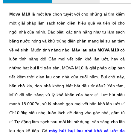
Mova M10
là một lựa chọn tuyệt vời cho những ai tìm kiếm
một giải pháp làm sạch toàn diện, hiệu quả và tiện lợi cho
ngôi nhà của mình. Đặc biệt, các tính năng như tự làm sạch
bằng nước nóng và khử trùng điện phân mang lại sự an tâm
về vệ sinh. Muốn tính năng nào,
Máy lau sàn MOVA M10
có
luôn tính năng đó! Cân mọi vết bẩn khô lẫn ướt, hay cả
những hạt bụi li ti trên sàn, MOVA M10 là giải pháp giúp bạn
tiết kiệm thời gian lau dọn nhà cửa cuối năm. Bụi chỗ này,
bẩn chỗ kia, dọn nhà không biết bắt đầu từ đâu? Yên tâm,
M10 đã sẵn sàng xử lý khó khăn của bạn: ✅ Lực hút siêu
mạnh 18.000Pa, xử lý nhanh gọn mọi vết bẩn khô lẫn ướt ✅
Chỉ 0,9kg siêu nhẹ, luồn lách dễ dàng vào góc nhà, gầm tủ
✅ Tự động làm sạch sau mỗi khi sử dụng, sẵn sàng cho lần
lau dọn kế tiếp. Có
máy hút bụi lau nhà khô và ướt đa