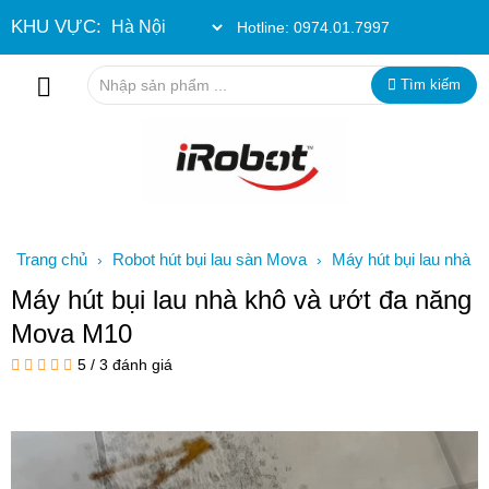
KHU VỰC:
Hotline:
0974.01.7997
Tìm kiếm
Trang chủ
Robot hút bụi lau sàn Mova
Máy hút bụi lau nhà
›
›
khô và ướt đa năng Mova M10
Máy hút bụi lau nhà khô và ướt đa năng
Mova M10
5
/
3
đánh giá