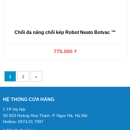
Chổi đa năng chổi kép Robot Neato Botvac ™
775.000 ₫
1
2
»
HỆ THỐNG CỬA HÀNG
TP Hà Nội
Số 603 Hoàng Hoa Thám, P. Ngọc Hà, Hà Nội
Hotline: 0974.01.7997