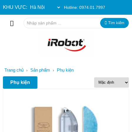
KHU VỰC:
Hotline:
0974.01.7997
Tìm kiếm
Trang chủ
Sản phẩm
Phụ kiện
›
›
Phụ kiện