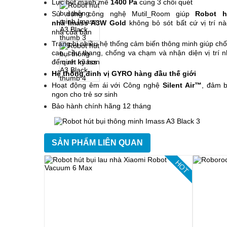
Lực hút mạnh mẽ
1400 Pa
cùng 3 chổi quét
Sử dụng công nghệ Mutil_Room giúp
Robot h
nhà Imass A3W Gold
không bỏ sót bất cứ vị trí nà
nhà của bạn
Trang bị nhiều hệ thống cảm biến thông minh giúp chố
cao, cầu thang, chống va chạm và nhận diện vị trí n
để quét kỹ hơn
Hệ thống đinh vị GYRO hàng đầu thế giới
Hoạt động êm ái với Công nghệ
Silent Air™
, đảm b
ngon cho trẻ sơ sinh
Bảo hành chính hãng 12 tháng
SẢN PHẨM LIÊN QUAN
HOT