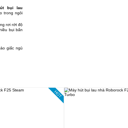
út bụi lau
o trong ngôi
ng rơi rớt độ
hiều bụi bẩn
ảo giấc ngủ
HOT