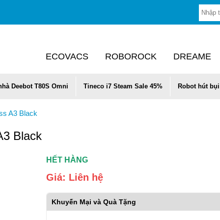
ECOVACS
ROBOROCK
DREAME
 nhà Deebot T80S Omni
Tineco i7 Steam Sale 45%
Robot hút bụi
ass A3 Black
A3 Black
HẾT HÀNG
Giá:
Liên hệ
Khuyến Mại và Quà Tặng