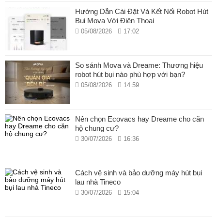
Lực hút Vormax™ mạnh mẽ 13.000Pa: Xử lý mọi vết bẩn
Hướng Dẫn Cài Đặt Và Kết Nối Robot Hút
cứng đầu và các mảnh vụn mắc kẹt trong góc.
Bụi Mova Với Điện Thoại
Trạm sạc đa năng PowerDock™: Tự động đổ bụi, giặt và
05/08/2026
17:02
sấy khô giẻ lau.
Hệ thống lau nhà DuoScrub™: Hai giẻ lau xoay kết hợp
lưc ép mạnh mẽ.
Lau dọn thảm thông minh: Cảm biến sóng siêu âm nhân
So sánh Mova và Dreame: Thương hiệu
diện thảm, giẻ lau tự nâng lên 10,5mm ngăn thảm bị ướt.
robot hút bụi nào phù hợp với bạn?
Hệ thống Pathfinder™: Lập bản đồ và tối ưu hóa lộ trình
05/08/2026
14:59
làm sạch thông minh.
Tránh chướng ngại vật 3DAdapt™: Định tuyến đường đi
tinh tế, không lo va chạm chướng ngại vật, thú cưng
Nên chọn Ecovacs hay Dreame cho căn
nhưng vẫn đảm bảo làm sạch quanh đồ đạc, không bỏ sót
hộ chung cư?
vị trí nào.
30/07/2026
16:36
Bộ pin 5.200mAh + Sạc nhanh 30%: Dung lượng pin 5.200
mAh cho thời gian làm sạch lên đến 260 phút* chỉ với một
lần sạc. Sạc nhanh hơn 30% giúp tối ưu hóa thời gian.
Cách vệ sinh và bảo dưỡng máy hút bụi
lau nhà Tineco
30/07/2026
15:04