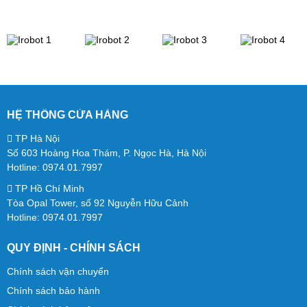
HỆ THỐNG CỬA HÀNG
TP Hà Nội
Robot hút bụi lau nhà Dreame D20 Ultra là một trong những
Số 603 Hoàng Hoa Thám, P. Ngọc Hà, Hà Nội
Hotline: 0974.01.7997
dòng robot hút bụi nhỏ gọn nhưng có khả năng hút sạch bụi
TP Hồ Chí Minh
bẩn hiệu quả, giúp tiết kiệm thời gian dọn dẹp nhà cửa.
Tòa Opal Tower, số 92 Nguyễn Hữu Cảnh
Cùng trải nghiệm ngay nhé!
Hotline: 0974.01.7997
QUY ĐỊNH - CHÍNH SÁCH
Chính sách vận chuyển
Chính sách bảo hành