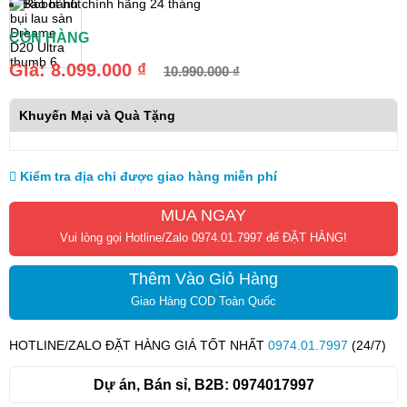
Bảo hành chính hãng 24 tháng
CÒN HÀNG
Giá:
8.099.000 ₫
10.990.000 ₫
Khuyến Mại và Quà Tặng
Kiểm tra địa chỉ được giao hàng miễn phí
MUA NGAY
Vui lòng gọi Hotline/Zalo 0974.01.7997 để ĐẶT HÀNG!
Thêm Vào Giỏ Hàng
Giao Hàng COD Toàn Quốc
HOTLINE/ZALO ĐẶT HÀNG GIÁ TỐT NHẤT
0974.01.7997
(24/7)
Dự án, Bán sỉ, B2B:
0974017997