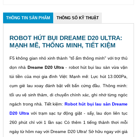
THÔNG TIN SẢN PHẨM
THÔNG SỐ KỸ THUẬT
ROBOT HÚT BỤI DREAME D20 ULTRA:
MẠNH MẼ, THÔNG MINH, TIẾT KIỆM
F5 không gian nhỏ xinh thành "tổ ấm thông minh" với trợ thủ
dọn nhà
Dreame D20 Ultra
- robot hút bụi lau sàn vừa vặn
túi tiền của mọi gia đình Việt: Mạnh mẽ: Lực hút 13.000Pa,
cụm giẻ lau xoay đánh bật vết bẩn cứng đầu. Thông minh:
tối ưu vệ sinh thảm, di chuyển chính xác, ghi nhớ từng ngóc
ngách trong nhà. Tiết kiệm:
Robot hút bụi lau sàn Dreame
D20 Ultra
với trạm sạc tự động giặt - sấy, lau dọn liên tục
260 phút chỉ với 1 lần sạc Có thêm 1 tiếng thảnh thơi mỗi
ngày từ hôm nay với Dreame D20 Ultra! Sở hữu ngay với giá