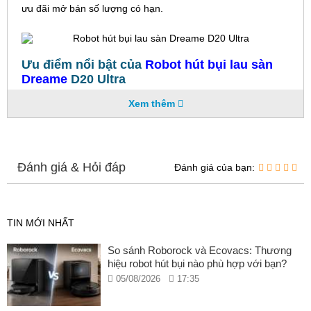
ưu đãi mở bán số lượng có hạn.
Ưu điểm nổi bật của
Robot hút bụi lau sàn
Dreame
D20 Ultra
Xem thêm
Dreame D20 Ultra được trang bị công nghệ điều hướng
thông minh để lập bản đồ căn nhà, tránh chướng ngại vật
hiệu quả và có thể dễ dàng điều khiển, theo dõi quá trình
Đánh giá & Hỏi đáp
Đánh giá của bạn:
làm sạch thông qua ứng dụng trên điện thoại di động. Robot
này sự lựa chọn lý tưởng cho những ai mong muốn một ngôi
nhà sạch sẽ và tiện nghi. Robot hút bụi lau sàn thông minh
TIN MỚI NHẤT
D20 Ultra là giải pháp làm sạch tiết kiệm, toàn diện cho ngôi
So sánh Roborock và Ecovacs: Thương
nhà của bạn. Lực hút mạnh mẽ, hệ thống lau nhà tiên tiến,
hiệu robot hút bụi nào phù hợp với bạn?
và trạm sạc đa chức năng, giúp bạn tiết kiệm thời gian và
05/08/2026
17:35
công sức cho việc dọn dẹp.