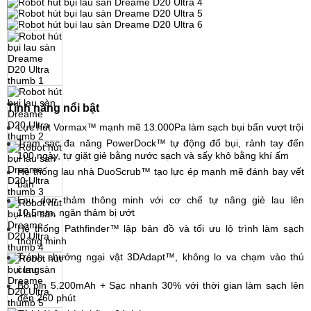
Tính năng nổi bật
Lực hút Vormax™ mạnh mẽ 13.000Pa làm sạch bụi bẩn vượt trội
Trạm sạc đa năng PowerDock™ tự động đổ bụi, rảnh tay đến
100 ngày, tự giặt giẻ bằng nước sạch và sấy khô bằng khí ấm
Hệ thống lau nhà DuoScrub™ tạo lực ép mạnh mẽ đánh bay vết
bẩn
Lau dọn thảm thông minh với cơ chế tự nâng giẻ lau lên
10,5mm, ngăn thảm bị ướt
Hệ thống Pathfinder™ lập bản đồ và tối ưu lộ trình làm sạch
thông minh
Tránh chướng ngại vật 3DAdapt™, không lo va chạm vào thú
cưng
Bộ pin 5.200mAh + Sạc nhanh 30% với thời gian làm sạch lên
đến 260 phút