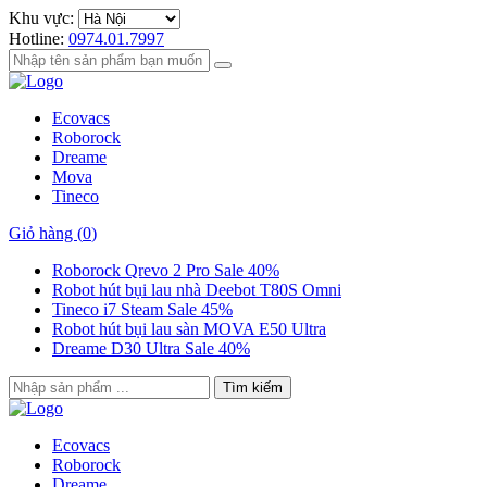
Khu vực:
Hotline:
0974.01.7997
Ecovacs
Roborock
Dreame
Mova
Tineco
Giỏ hàng (
0
)
Roborock Qrevo 2 Pro Sale 40%
Robot hút bụi lau nhà Deebot T80S Omni
Tineco i7 Steam Sale 45%
Robot hút bụi lau sàn MOVA E50 Ultra
Dreame D30 Ultra Sale 40%
Tìm kiếm
Ecovacs
Roborock
Dreame