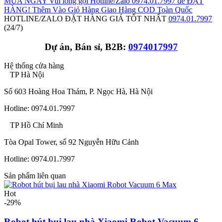
MUA NGAY
Vui lòng gọi Hotline/Zalo 0974.01.7997 để ĐẶT
HÀNG!
Thêm Vào Giỏ Hàng
Giao Hàng COD Toàn Quốc
HOTLINE/ZALO ĐẶT HÀNG GIÁ TỐT NHẤT
0974.01.7997
(24/7)
Dự án, Bán sỉ, B2B:
0974017997
Hệ thống cửa hàng
TP Hà Nội
Số 603 Hoàng Hoa Thám, P. Ngọc Hà, Hà Nội
Hotline: 0974.01.7997
TP Hồ Chí Minh
Tòa Opal Tower, số 92 Nguyễn Hữu Cảnh
Hotline: 0974.01.7997
Sản phẩm liên quan
Hot
-29%
Robot hút bụi lau nhà Xiaomi Robot Vacuum 6