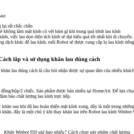
au:
lại rất chắc chắn
 không làm mặt kính có vệt bám gì khi trong quá trình lau kính
h, việc lau dọn diện tích kính sẽ đạt hiệu quả tốt nhất khi di chuyển.
ng dịch khác để lau kính, mỗi Robot sẽ được cung cấp lọ lau kính riên
 Cách lắp và sử dụng khăn lau đúng cách
khăn lau đúng cách là câu hỏi nhận được sự quan tâm của nhiều khách 
đồng/hộp/2 chiếc. Sản phẩm được bán nhiều tại HomeAir. Để lựa chọn
đảm bảo chất lượng lau kính trực tiếp.
iếc khăn sau khi đã lau hoàn thiện mặt kính xong, đây là một trong nhữ
ộ khăn, đây là một chú ý khi thay khăn lau trên Robot lau kính Winbot
Khăn Winbot 950 giá bao nhiêu? Cách chọn sản phẩm chất lượng