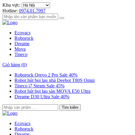
Khu vực:
Hotline:
0974.01.7997
Ecovacs
Roborock
Dreame
Mova
Tineco
Giỏ hàng (
0
)
Roborock Qrevo 2 Pro Sale 40%
Robot hút bụi lau nhà Deebot T80S Omni
Tineco i7 Steam Sale 45%
Robot hút bụi lau sàn MOVA E50 Ultra
Dreame D30 Ultra Sale 40%
Tìm kiếm
Ecovacs
Roborock
Dreame