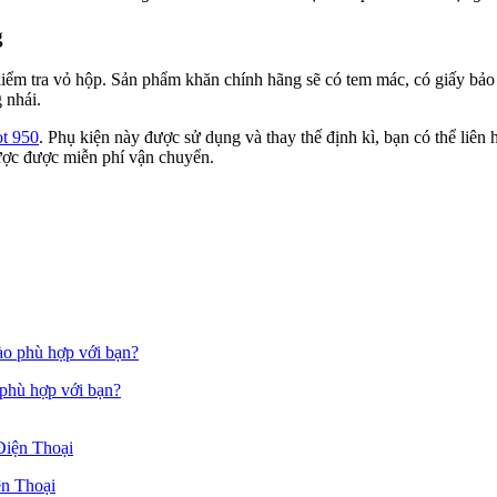
g
kiểm tra vỏ hộp. Sản phẩm khăn chính hãng sẽ có tem mác, có giấy bả
 nhái.
ot 950
. Phụ kiện này được sử dụng và thay thế định kì, bạn có thể liên 
được được miễn phí vận chuyển.
 phù hợp với bạn?
n Thoại