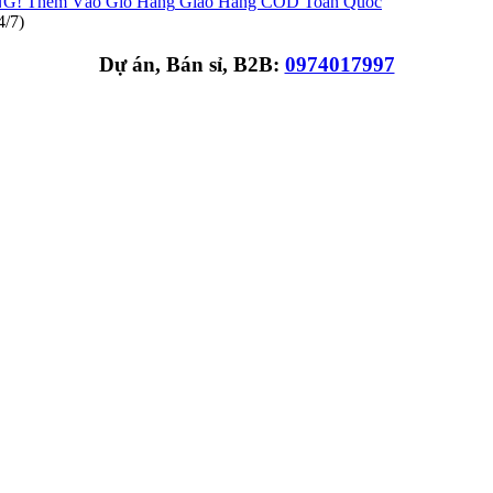
NG!
Thêm Vào Giỏ Hàng
Giao Hàng COD Toàn Quốc
4/7)
Dự án, Bán sỉ, B2B:
0974017997