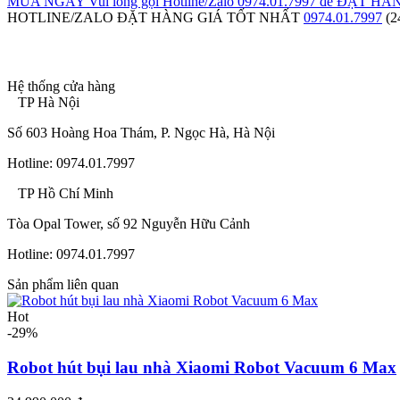
MUA NGAY
Vui lòng gọi Hotline/Zalo 0974.01.7997 để ĐẶT HÀ
HOTLINE/ZALO ĐẶT HÀNG GIÁ TỐT NHẤT
0974.01.7997
(2
Hệ thống cửa hàng
TP Hà Nội
Số 603 Hoàng Hoa Thám, P. Ngọc Hà, Hà Nội
Hotline: 0974.01.7997
TP Hồ Chí Minh
Tòa Opal Tower, số 92 Nguyễn Hữu Cảnh
Hotline: 0974.01.7997
Sản phẩm liên quan
Hot
-29%
Robot hút bụi lau nhà Xiaomi Robot Vacuum 6 Max