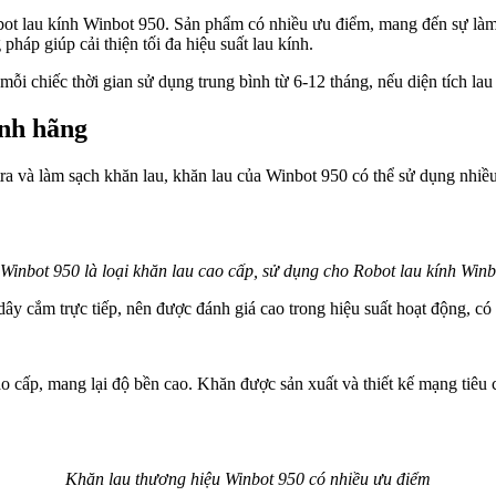
t lau kính Winbot 950. Sản phẩm có nhiều ưu điểm, mang đến sự làm sạ
háp giúp cải thiện tối đa hiệu suất lau kính.
i chiếc thời gian sử dụng trung bình từ 6-12 tháng, nếu diện tích lau 
ính hãng
a và làm sạch khăn lau, khăn lau của Winbot 950 có thể sử dụng nhiều 
Winbot 950 là loại khăn lau cao cấp, sử dụng cho Robot lau kính Winb
ây cắm trực tiếp, nên được đánh giá cao trong hiệu suất hoạt động, có 
cao cấp, mang lại độ bền cao. Khăn được sản xuất và thiết kế mạng tiê
Khăn lau thương hiệu Winbot 950 có nhiều ưu điểm