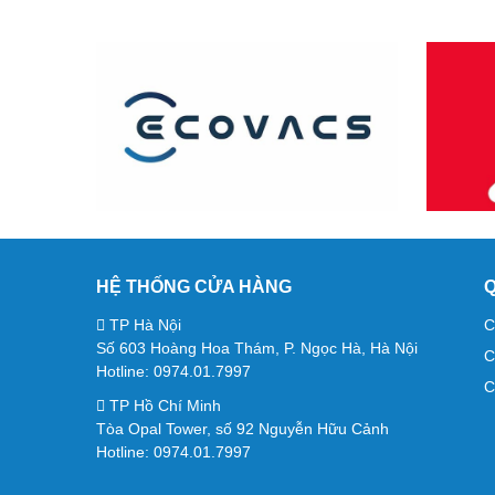
HỆ THỐNG CỬA HÀNG
Q
TP Hà Nội
C
Số 603 Hoàng Hoa Thám, P. Ngọc Hà, Hà Nội
C
Hotline: 0974.01.7997
C
TP Hồ Chí Minh
Tòa Opal Tower, số 92 Nguyễn Hữu Cảnh
Hotline: 0974.01.7997