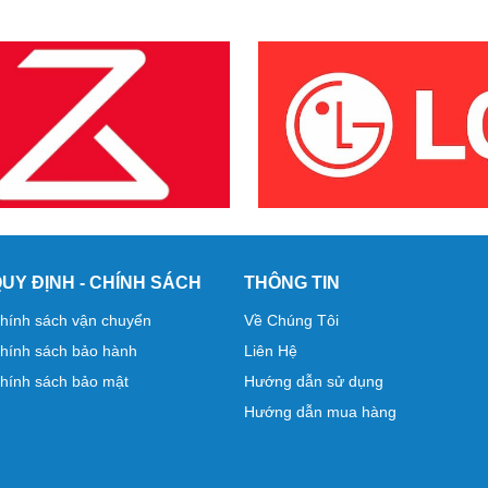
UY ĐỊNH - CHÍNH SÁCH
THÔNG TIN
hính sách vận chuyển
Về Chúng Tôi
hính sách bảo hành
Liên Hệ
hính sách bảo mật
Hướng dẫn sử dụng
Hướng dẫn mua hàng