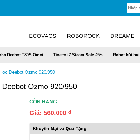
ECOVACS
ROBOROCK
DREAME
 nhà Deebot T80S Omni
Tineco i7 Steam Sale 45%
Robot hút bụi
ấm lọc Deebot Ozmo 920/950
ọc Deebot Ozmo 920/950
CÒN HÀNG
Giá:
560.000 ₫
Khuyến Mại và Quà Tặng