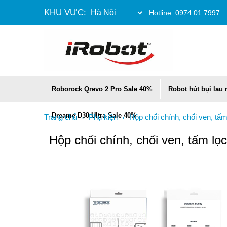
KHU VỰC:
Hotline:
0974.01.7997
Roborock Qrevo 2 Pro Sale 40%
Robot hút bụi lau
Dreame D30 Ultra Sale 40%
Trang chủ
Phụ kiện
Hộp chổi chính, chổi ven, t
›
›
Hộp chổi chính, chổi ven, tấm l