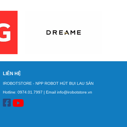
LIÊN HỆ
IROBOTSTORE - NPP ROBOT HÚT BỤI LAU SÀN
Hotline:
0974.01.7997
| Email
info@irobotstore.vn