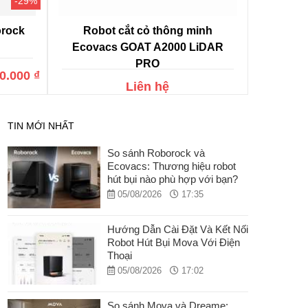
-29%
orock
Robot cắt cỏ thông minh
Ecovacs GOAT A2000 LiDAR
PRO
0.000 ₫
Liên hệ
TIN MỚI NHẤT
So sánh Roborock và
Ecovacs: Thương hiệu robot
hút bụi nào phù hợp với bạn?
05/08/2026
17:35
Hướng Dẫn Cài Đặt Và Kết Nối
Robot Hút Bụi Mova Với Điện
Thoại
05/08/2026
17:02
So sánh Mova và Dreame: