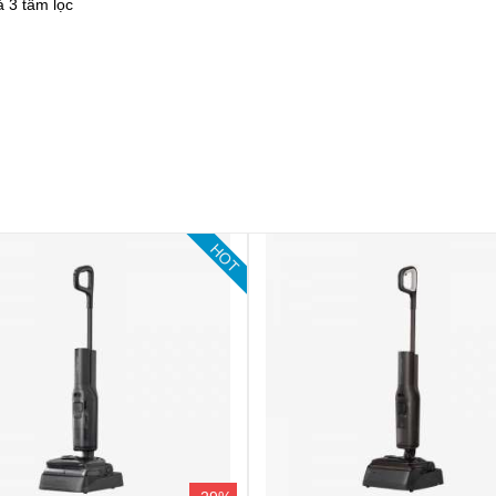
à 3 tấm lọc
HOT