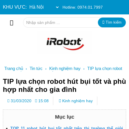
KHU VỰC:
Hotline:
0974.01.7997
Tìm kiếm
Trang chủ
Tin tức
Kinh nghiệm hay
TIP lựa chọn robot
›
›
›
hút bụi tốt và phù hợp nhất cho gia đình
TIP lựa chọn robot hút bụi tốt và phù
hợp nhất cho gia đình
31/03/2020
15:08
Kinh nghiệm hay
Mục lục
TOP 11 robot hút bụi tốt nhất trên thị trường thế giới