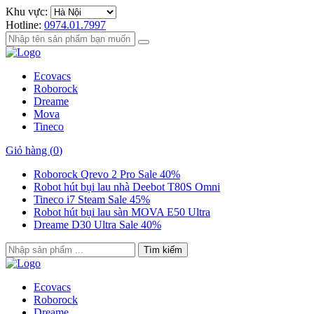
Khu vực:
Hotline:
0974.01.7997
Ecovacs
Roborock
Dreame
Mova
Tineco
Giỏ hàng (
0
)
Roborock Qrevo 2 Pro Sale 40%
Robot hút bụi lau nhà Deebot T80S Omni
Tineco i7 Steam Sale 45%
Robot hút bụi lau sàn MOVA E50 Ultra
Dreame D30 Ultra Sale 40%
Tìm kiếm
Ecovacs
Roborock
Dreame