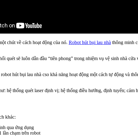
một chút về cách hoạt động của nó.
Robot hút bụi lau nhà
thông minh có
ổi quét sẽ luôn dẫn đầu “tiên phong” trong nhiệm vụ vệ sinh nhà cửa 
, robot hút bụi lau nhà cso khả năng hoạt động một cách tự động và t
: hệ thống quét laser định vị; hệ thống điều hướng, định tuyến; cảm bi
ích khác:
minh qua ứng dụng
1 lần chạm trên robot