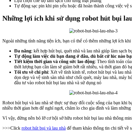
Lựa chọn chế độ làm sạch cho từng mặt phẳng
Tự động sạc pin khi pin yếu hoặc đã hoàn thành công việc vệ s
Những lợi ích khi sử dụng robot hút bụi l
Ngoài những tính năng tiện ích, bạn có thể có thêm những lợi ích khi
Đa năng
: kết hợp hút bụi, quét nhà và lau nhà giúp làm sạch 
Tự động làm việc dù bạn đang ở đâu, dù bất cứ lúc nào b
Tiết kiệm thời gian và công sức lao động
: Theo tính toán của
thời lượng bạn cần làm sẽ giảm bớt rất nhiều, và thời gian đó 
Tối ưu về chi phí
: Xét về tính kinh tế, robot hút bụi và lau 
dọn dẹp và vệ sinh sàn nhà như chổi quét, máy lau nhà, máy hút
đầu tư vào robot hút bụi lau nhà và sử dụng nó
Robot hút bụi và lau nhà sẽ thực sự thay đổi cuộc sống của bạn khi b
nhiều thời gian hơn để nghỉ ngơi, chăm lo cho gia đình và làm những 
Vì vậy, đừng nên bỏ lỡ cơ hội sở hữu robot hút bụi lau nhà thông min
>>>Click
robot hút bụi và lau nhà
để tham khảo thông tin chi tiết về