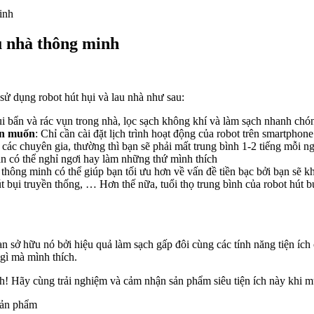
inh
au nhà thông minh
 sử dụng robot hút hụi và lau nhà như sau:
bụi bẩn và rác vụn trong nhà, lọc sạch không khí và làm sạch nhanh chó
ạn muốn
: Chỉ cần cài đặt lịch trình hoạt động của robot trên smartpho
 các chuyên gia, thường thì bạn sẽ phải mất trung bình 1-2 tiếng mỗi n
bạn có thể nghỉ ngơi hay làm những thứ mình thích
nhà thông minh có thể giúp bạn tối ưu hơn về vấn đề tiền bạc bởi bạn s
 bụi truyền thống, … Hơn thế nữa, tuổi thọ trung bình của robot hút b
ạn sở hữu nó bởi hiệu quả làm sạch gấp đôi cùng các tính năng tiện íc
gì mà mình thích.
h! Hãy cùng trải nghiệm và cảm nhận sản phẩm siêu tiện ích này khi mua
 sản phẩm