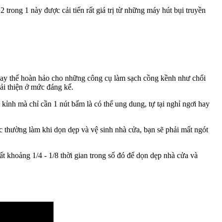
 trong 1 này được cải tiến rất giá trị từ những máy hút bụi truyền
ự thay thế hoàn hảo cho những công cụ làm sạch cồng kềnh như chổi
ải thiện ở mức đáng kể.
 kỉnh mà chỉ cần 1 nút bấm là có thể ung dung, tự tại nghỉ ngơi hay
c thường làm khi dọn dẹp và vệ sinh nhà cửa, bạn sẽ phải mất ngót
t khoảng 1/4 - 1/8 thời gian trong số đó để dọn dẹp nhà cửa và