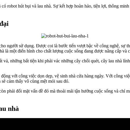
có robot hút bụi và lau nhà. Sự kết hợp hoàn hảo, tiện lợi, thông minh 2
đại
rội cho người sử dụng. Được coi là bước tiến vượt bậc về công nghệ, s
nhà là một điển hình cho chất lượng cuộc sống đang được nâng cấp và c
 vả, những bất tiện khi phải vác những cây chổi quét, cây lau nhà lỉnh
ủ động với công việc dọn dẹp, vệ sinh nhà cửa hàng ngày. Với công việ
n sẽ cảm thấy vô cùng mệt mỏi sau đó.
còn phải đối mặt vấn đề đó mà thoải mái tận hưởng cuộc sống và chỉ mấ
lau nhà