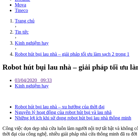
Mova
Tineco
Trang chủ
›
Tin tức
›
Kinh nghiệm hay
›
Robot hút bụi lau nhà – giải pháp tối ưu làm sạch 2 trong 1
Robot hút bụi lau nhà – giải pháp tối ưu là
03/04/2020
09:33
Kinh nghiệm hay
Robot hút bụi lau nhà – xu hướng của thời đại
Nguyên lý hoạt động của robot hút bụi và lau nhà
Những lợi ích khi sử dụng robot hút bụi lau nhà thông minh
Công việc dọn dẹp nhà cửa luôn làm người nội trợ tất bật và không c
thời đại của công nghệ, nhiều giải pháp nhà cửa thông minh đã ra đời 