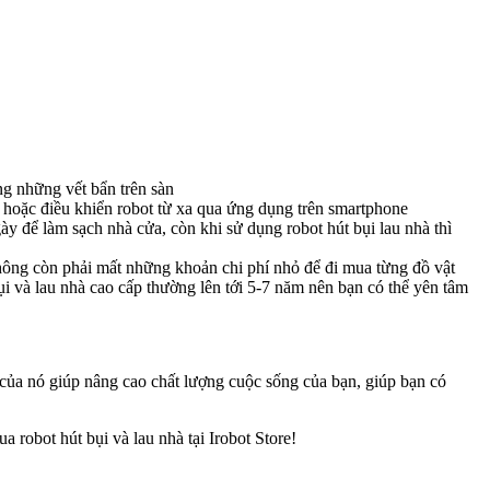
ng những vết bẩn trên sàn
ne hoặc điều khiển robot từ xa qua ứng dụng trên smartphone
gày để làm sạch nhà cửa, còn khi sử dụng robot hút bụi lau nhà thì
ẽ không còn phải mất những khoản chi phí nhỏ để đi mua từng đồ vật
ụi và lau nhà cao cấp thường lên tới 5-7 năm nên bạn có thể yên tâm
h của nó giúp nâng cao chất lượng cuộc sống của bạn, giúp bạn có
 robot hút bụi và lau nhà tại Irobot Store!