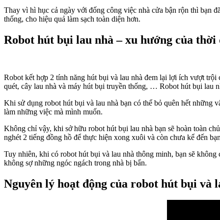
Thay vì hì hục cả ngày với đống công việc nhà cửa bận rộn thì bạn đã 
thống, cho hiệu quả làm sạch toàn diện hơn.
Robot hút bụi lau nhà – xu hướng của thời 
Robot kết hợp 2 tính năng hút bụi và lau nhà đem lại lợi ích vượt t
quét, cây lau nhà và máy hút bụi truyền thống, … Robot hút bụi lau 
Khi sử dụng robot hút bụi và lau nhà bạn có thể bỏ quên hết những vất
làm những việc mà mình muốn.
Không chỉ vậy, khi sở hữu robot hút bụi lau nhà bạn sẽ hoàn toàn ch
nghét 2 tiếng đồng hồ để thực hiện xong xuôi và còn chưa kể đến bạ
Tuy nhiên, khi có robot hút bụi và lau nhà thông minh, bạn sẽ không 
không sợ những ngóc ngách trong nhà bị bẩn.
Nguyên lý hoạt động của robot hút bụi và 