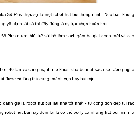
ba S9 Plus thực sự là một robot hút bụi thông minh. Nếu bạn không
 quyết định tất cả thì đây đúng là sự lựa chọn hoàn hảo.
 S9 Plus được thiết kế với bộ làm sạch gồm ba giai đoạn mới và cao
:
h hơn 40 lần vô cùng mạnh mẽ khiến cho bề mặt sạch sẽ. Công nghệ
út được cả lông thú cưng, mảnh vụn hay bụi mịn,...
ánh giá là robot hút bụi lau nhà tốt nhất - tự động dọn dẹp túi rác
ng robot hút bụi này đem lại là có thể xử lý cả những hạt bụi mịn mà