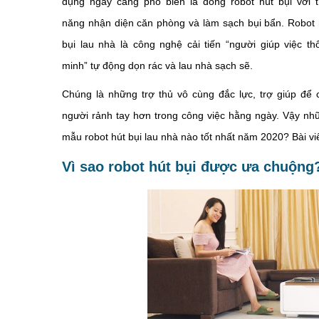
dụng ngày càng phổ biến là dòng robot hút bụi với t
năng nhận diện căn phòng và làm sạch bụi bẩn. Robot 
bụi lau nhà là công nghệ cải tiến “người giúp việc th
minh” tự động dọn rác và lau nhà sạch sẽ.
Chúng là những trợ thủ vô cùng đắc lực, trợ giúp để 
người rảnh tay hơn trong công việc hằng ngày. Vậy nh
mẫu robot hút bụi lau nhà nào tốt nhất năm 2020? Bài vi
Vì sao robot hút bụi được ưa chuộng