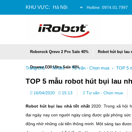
KHU VỰC:
Hotline:
0974.01.7997
Roborock Qrevo 2 Pro Sale 40%
Robot hút bụi lau
Dreame D30 Ultra Sale 40%
Trang chủ
Tin tức
Tư vấn - Chọn mua
TOP 5 m
›
›
›
TOP 5 mẫu robot hút bụi lau nh
16/04/2020
15:13
Tư vấn - Chọn mua
Robot hút bụi lau nhà tốt nhất
2020: Trong xã hội h
đại ngày nay con người ngày càng được giải phóng sức 
động nhờ những cải tiến thông minh. Một sáng tạo được