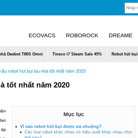
ECOVACS
ROBOROCK
DREAME
 nhà Deebot T80S Omni
Tineco i7 Steam Sale 45%
Robot hút bụi
ẫu robot hút bụi lau nhà tốt nhất năm 2020
à tốt nhất năm 2020
iện
Mục lục
lao
Vì sao robot hút bụi được ưa chuộng?
 áp
Các loại robot khác nhau có hiệu suất khác nhau như
thế nào?