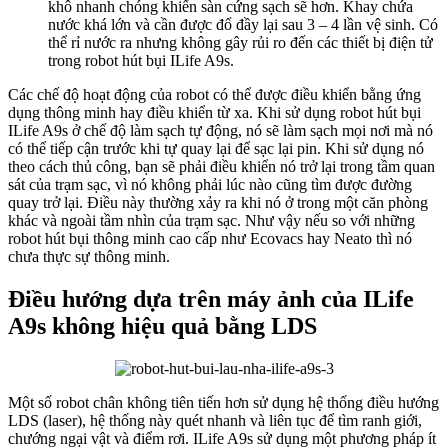
khô nhanh chóng khiến sàn cứng sạch sẽ hơn. Khay chứa
nước khá lớn và cần được đổ đầy lại sau 3 – 4 lần vệ sinh. Có
thể rỉ nước ra nhưng không gây rủi ro đến các thiết bị điện tử
trong robot hút bụi ILife A9s.
Các chế độ hoạt động của robot có thể được điều khiển bằng ứng
dụng thông minh hay điều khiển từ xa. Khi sử dụng robot hút bụi
ILife A9s ở chế độ làm sạch tự động, nó sẽ làm sạch mọi nơi mà nó
có thể tiếp cận trước khi tự quay lại để sạc lại pin. Khi sử dụng nó
theo cách thủ công, bạn sẽ phải điều khiển nó trở lại trong tầm quan
sát của trạm sạc, vì nó không phải lúc nào cũng tìm được đường
quay trở lại. Điều này thường xảy ra khi nó ở trong một căn phòng
khác và ngoài tầm nhìn của trạm sạc. Như vậy nếu so với những
robot hút bụi thông minh cao cấp như Ecovacs hay Neato thì nó
chưa thực sự thông minh.
Điều hướng dựa trên máy ảnh của ILife
A9s không hiệu quả bằng LDS
Một số robot chân không tiên tiến hơn sử dụng hệ thống điều hướng
LDS (laser), hệ thống này quét nhanh và liên tục để tìm ranh giới,
chướng ngại vật và điểm rơi. ILife A9s sử dụng một phương pháp ít