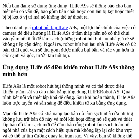
Nếu bạn đang sử dụng ứng dụng, ILife A9s sẽ thông báo cho bạn
biết nếu có vấn đề, bao gồm bàn chải hoặc con lăn bị kẹt hoặc thiết
bị bị kẹt ở vị trí mà nó không thể tự thoát ra.
Theo đánh giá
robot hút bụi ILife
A9s, một lợi thế chính của việc có
camera để điều hướng là ILife A9s ở tầm thấp nên nó có thể chui
vào gầm nội thất để làm sạch (những robot hút bụi lau nhà giá rẻ sẽ
không tiếp cận đến). Ngoài ra, robot hút bụi lau nhà ILife A9s có 02
bàn chải quét ven sẽ thu gom được nhiều bụi bẩn và rác vụn hơn từ
các cạnh và góc, trước khi hút bụi.
Ứng dụng ILife để điều khiển robot ILife A9s thông
minh hơn
ILife A9s là một robot hút bụi thông minh và có thể được điều
khiển, giám sát và cập nhật bằng ứng dụng ILIFERobot AS. Quá
trình kết nối và thiết lập khá dễ dàng. Sau khi hoàn thành, ILife A9s
luôn trực tuyến và sẵn sàng để điều khiển từ xa bằng ứng dụng.
Mặc dù ILife A9s có khả năng tạo bản đồ làm sạch nhà cửa nhưng
không lưu trữ bản đồ này và mỗi khi hoạt động nó sẽ quét và thiết
lập bản đồ làm sạch mới để đảm bảo rằng robot làm sạch toàn bộ
ngôi nhà của bạn một cách hiệu quả mà không lặp lại các khu vực
và có thể tự tìm đường quay lại trạm sạc. Vì vậy, bạn sẽ không thể