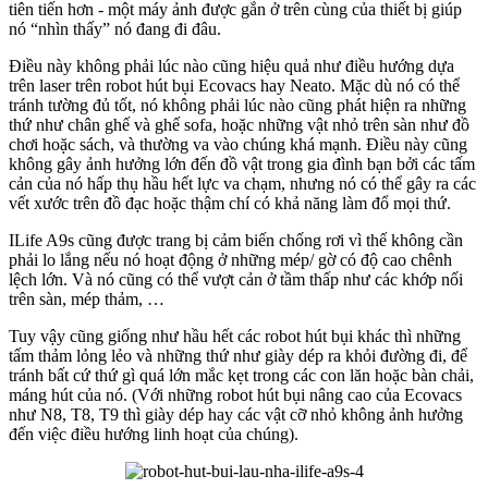
tiên tiến hơn - một máy ảnh được gắn ở trên cùng của thiết bị giúp
nó “nhìn thấy” nó đang đi đâu.
Điều này không phải lúc nào cũng hiệu quả như điều hướng dựa
trên laser trên robot hút bụi Ecovacs hay Neato. Mặc dù nó có thể
tránh tường đủ tốt, nó không phải lúc nào cũng phát hiện ra những
thứ như chân ghế và ghế sofa, hoặc những vật nhỏ trên sàn như đồ
chơi hoặc sách, và thường va vào chúng khá mạnh. Điều này cũng
không gây ảnh hưởng lớn đến đồ vật trong gia đình bạn bởi các tấm
cản của nó hấp thụ hầu hết lực va chạm, nhưng nó có thể gây ra các
vết xước trên đồ đạc hoặc thậm chí có khả năng làm đổ mọi thứ.
ILife A9s cũng được trang bị cảm biến chống rơi vì thế không cần
phải lo lắng nếu nó hoạt động ở những mép/ gờ có độ cao chênh
lệch lớn. Và nó cũng có thể vượt cản ở tầm thấp như các khớp nối
trên sàn, mép thảm, …
Tuy vậy cũng giống như hầu hết các robot hút bụi khác thì những
tấm thảm lỏng lẻo và những thứ như giày dép ra khỏi đường đi, để
tránh bất cứ thứ gì quá lớn mắc kẹt trong các con lăn hoặc bàn chải,
máng hút của nó. (Với những robot hút bụi nâng cao của Ecovacs
như N8, T8, T9 thì giày dép hay các vật cỡ nhỏ không ảnh hưởng
đến việc điều hướng linh hoạt của chúng).