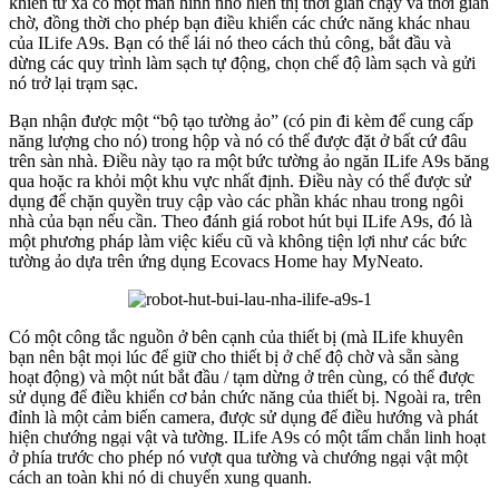
khiển từ xa có một màn hình nhỏ hiển thị thời gian chạy và thời gian
chờ, đồng thời cho phép bạn điều khiển các chức năng khác nhau
của ILife A9s. Bạn có thể lái nó theo cách thủ công, bắt đầu và
dừng các quy trình làm sạch tự động, chọn chế độ làm sạch và gửi
nó trở lại trạm sạc.
Bạn nhận được một “bộ tạo tường ảo” (có pin đi kèm để cung cấp
năng lượng cho nó) trong hộp và nó có thể được đặt ở bất cứ đâu
trên sàn nhà. Điều này tạo ra một bức tường ảo ngăn ILife A9s băng
qua hoặc ra khỏi một khu vực nhất định. Điều này có thể được sử
dụng để chặn quyền truy cập vào các phần khác nhau trong ngôi
nhà của bạn nếu cần. Theo đánh giá robot hút bụi ILife A9s, đó là
một phương pháp làm việc kiểu cũ và không tiện lợi như các bức
tường ảo dựa trên ứng dụng Ecovacs Home hay MyNeato.
Có một công tắc nguồn ở bên cạnh của thiết bị (mà ILife khuyên
bạn nên bật mọi lúc để giữ cho thiết bị ở chế độ chờ và sẵn sàng
hoạt động) và một nút bắt đầu / tạm dừng ở trên cùng, có thể được
sử dụng để điều khiển cơ bản chức năng của thiết bị. Ngoài ra, trên
đỉnh là một cảm biến camera, được sử dụng để điều hướng và phát
hiện chướng ngại vật và tường. ILife A9s có một tấm chắn linh hoạt
ở phía trước cho phép nó vượt qua tường và chướng ngại vật một
cách an toàn khi nó di chuyển xung quanh.