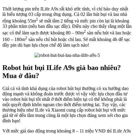
Thời lượng pin trên ILife A9s rất khó ước tính, vì chỉ báo duy nhất
là biểu tượng 03 cấp trong ứng dụng. Cả 02 lần hút bụi và lau nhà
2
rộng khoảng 55m
sẽ mất tầm 2 tiếng và mức pin còn lại là khoảng
33 phần trăm (nếu ban đầu sạc đầy). Điều này cho thấy rằng một lần
2
sạc có thể làm sạch được khoảng 80 – 90m
sàn nếu hút và lau hoặc
2
160 – 180m
sàn nếu chỉ hút hoặc chỉ lau. Sẽ mất khoảng 4h để sạc
đầy pin dù bạn lựa chọn chế độ làm sạch nào!
Robot hút bụi ILife A9s giá bao nhiêu?
Mua ở đâu?
Giá cả và tính khả dụng của robot hút bụi thường có xu hướng dao
động mạnh và không đoán trước được vì vậy việc lựa chọn đầu tư
vào robot hút bụi tốt nhất ở thời điểm hiện tại có thể không phải là
một quyết định khôn ngoan cho thời điểm tương lai. Tuy vậy, các
thương hiệu như ILife và Xiaomi cung cấp robot hút bụi với mức
giá từ rẻ đến tầm trung cũng là một lựa chọn đáng xem xét cho gia
đình bạn!
Với mức giá dao động trong khoảng 8 – 11 triệu VNĐ thì ILife A9s