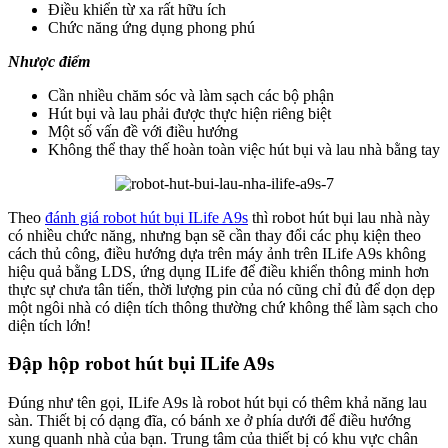
Điều khiển từ xa rất hữu ích
Chức năng ứng dụng phong phú
Nhược điểm
Cần nhiều chăm sóc và làm sạch các bộ phận
Hút bụi và lau phải được thực hiện riêng biệt
Một số vấn đề với điều hướng
Không thể thay thế hoàn toàn việc hút bụi và lau nhà bằng tay
Theo
đánh giá robot hút bụi ILife A9s
thì robot hút bụi lau nhà này
có nhiều chức năng, nhưng bạn sẽ cần thay đổi các phụ kiện theo
cách thủ công, điều hướng dựa trên máy ảnh trên ILife A9s không
hiệu quả bằng LDS, ứng dụng ILife để điều khiển thông minh hơn
thực sự chưa tân tiến, thời lượng pin của nó cũng chỉ đủ để dọn dẹp
một ngôi nhà có diện tích thông thường chứ không thể làm sạch cho
diện tích lớn!
Đập hộp robot hút bụi ILife A9s
Đúng như tên gọi, ILife A9s là robot hút bụi có thêm khả năng lau
sàn. Thiết bị có dạng đĩa, có bánh xe ở phía dưới để điều hướng
xung quanh nhà của bạn. Trung tâm của thiết bị có khu vực chân