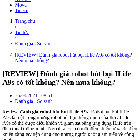
Mova
Tineco
Trang chủ
›
Tin tức
›
Đánh giá - So sánh
›
[REVIEW] Đánh giá robot hút bụi ILife A9s có tốt không?
Nên mua không?
[REVIEW] Đánh giá robot hút bụi ILife
A9s có tốt không? Nên mua không?
25/09/2021
08:51
Đánh giá - So sánh
Review,
đánh giá robot hút bụi ILife A9s
: Robot hút bụi ILife
A9s là một trong những robot hút bụi thông minh của Ilife. ILife
A9s có thể được điều khiển và giám sát bằng ứng dụng ILife trên
điện thoại thông minh. Ngoài ra còn có một điều khiển từ xa để điều
khiển bằng tay tiện dụng cho những người không am hiểu về công
nghệ.