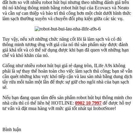
đắt hơn so với nhiều robot hút bụi nhưng theo những đánh giá trên
thì nó không thông minh bằng robot hút bụi của Ecovacs và Neato
và cần sự can thiệp và bảo trì thủ công hơn một chút dưới hình thức
làm sạch thường xuyên và chuyển đổi phụ kiện giữa các tác vụ.
Tuy vậy, nếu xét những chức năng cốt lõi là làm sạch và có đủ
thông minh tương ứng với giá của nó thì sản phẩm này được đánh
giá khá tốt và có thể sử dụng được khi bạn đã quen với những hạn
chế và khó khăn của nó.
Giống như nhiều robot hút bụi giá rẻ dạng tròn, ILife A9s không
phải là sự thay thế hoàn toàn cho việc làm sạch thủ công; bạn sẽ vẫn
cần quét những khu vực khó tiếp cận và lau sàn nhà bằng dung dịch
tẩy rửa mỗi tuần một lần để thực sự giữ cho ngôi nhà của bạn sạch
sẽ.
Nếu bạn đang quan tâm đến sản phẩm robot hút bụi thông minh cho
nhà cửa thì có thể liên hệ HOTLINE:
0902 10 7997
để được hỗ trợ
tư vấn và đặt mua hàng với mức giá tốt nhát tại IrobotStore!
Bình luận