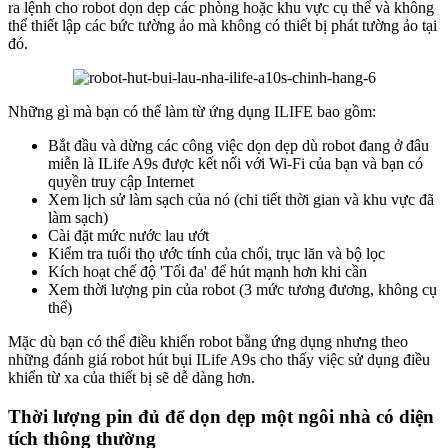
ra lệnh cho robot dọn dẹp các phòng hoặc khu vực cụ thể và không
thể thiết lập các bức tường ảo mà không có thiết bị phát tường ảo tại
đó.
Những gì mà bạn có thể làm từ ứng dụng ILIFE bao gồm:
Bắt đầu và dừng các công việc dọn dẹp dù robot đang ở đâu
miễn là ILife A9s được kết nối với Wi-Fi của bạn và bạn có
quyền truy cập Internet
Xem lịch sử làm sạch của nó (chi tiết thời gian và khu vực đã
làm sạch)
Cài đặt mức nước lau ướt
Kiểm tra tuổi thọ ước tính của chổi, trục lăn và bộ lọc
Kích hoạt chế độ 'Tối đa' để hút mạnh hơn khi cần
Xem thời lượng pin của robot (3 mức tương đương, không cụ
thể)
Mặc dù bạn có thể điều khiển robot bằng ứng dụng nhưng theo
những đánh giá robot hút bụi ILife A9s cho thấy việc sử dụng điều
khiển từ xa của thiết bị sẽ dễ dàng hơn.
Thời lượng pin đủ để dọn dẹp một ngôi nhà có diện
tích thông thường