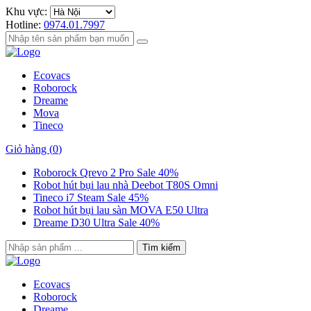
Khu vực:
Hotline:
0974.01.7997
Ecovacs
Roborock
Dreame
Mova
Tineco
Giỏ hàng (
0
)
Roborock Qrevo 2 Pro Sale 40%
Robot hút bụi lau nhà Deebot T80S Omni
Tineco i7 Steam Sale 45%
Robot hút bụi lau sàn MOVA E50 Ultra
Dreame D30 Ultra Sale 40%
Tìm kiếm
Ecovacs
Roborock
Dreame