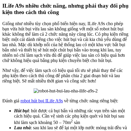
ILife A9s nhiều chức năng, nhưng phải thay đổi phụ
kiện theo cách thủ công
Giống như nhiều tùy chọn phổ biến hiện nay, ILife A9s cho phép
bạn vừa hút bụi vừa lau sàn không giống với một số robot hút bụi
khác không thể làm cả 2 chức năng này cùng lúc. Có phụ kiện riêng
biệt: một cái dành riêng cho việc hút bụi và cái kia chủ yếu dùng để
lau nhà. Mặc dù khớp nối của hệ thống lau có một khu vực bắt bụi
bẩn nhỏ và thiết bị sẽ hút một chút bụi bẩn vào trong khi lau, tuy
nhiên nó chỉ làm sạch vừa đủ để giúp việc lau sàn có hiệu quả hơn
chứ không hiệu quả bằng phụ kiện chuyên biệt cho hút bụi.
Như vậy, để việc làm sạch có hiệu quả tối ưu sẽ phải thay thế các
phụ kiện theo cách thủ công để phân chia 2 giai đoạn hút và lau
riêng biệt. Sẽ mất nhiều thời gian và công sức hơn!
Đánh giá
robot hút bụi ILife A9s
về từng chức năng riêng biệt:
Hút bụi
: hút được cả bụi bẩn và những rác vụn trên sàn một
cách hiệu quả. Cần vệ sinh các phụ kiện quét và hút bụi sau
2
khi làm sạch khoảng 50 – 70m
sàn
Lau nhà
: sau khi lau sẽ để lại một lớp nước mỏng trải đều và