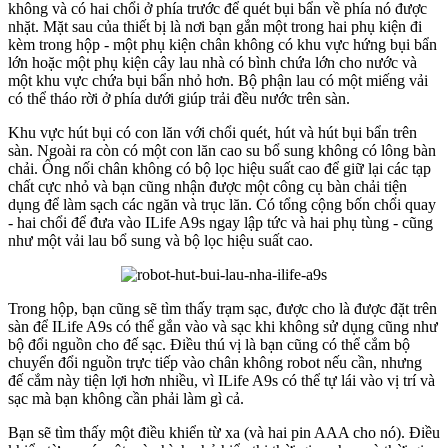
không và có hai chổi ở phía trước để quét bụi bẩn về phía nó được
nhặt. Mặt sau của thiết bị là nơi bạn gắn một trong hai phụ kiện đi
kèm trong hộp - một phụ kiện chân không có khu vực hứng bụi bẩn
lớn hoặc một phụ kiện cây lau nhà có bình chứa lớn cho nước và
một khu vực chứa bụi bẩn nhỏ hơn. Bộ phận lau có một miếng vải
có thể tháo rời ở phía dưới giúp trải đều nước trên sàn.
Khu vực hút bụi có con lăn với chổi quét, hút và hút bụi bẩn trên
sàn. Ngoài ra còn có một con lăn cao su bổ sung không có lông bàn
chải. Ống nối chân không có bộ lọc hiệu suất cao để giữ lại các tạp
chất cực nhỏ và bạn cũng nhận được một công cụ bàn chải tiện
dụng để làm sạch các ngăn và trục lăn. Có tổng cộng bốn chổi quay
- hai chổi để đưa vào ILife A9s ngay lập tức và hai phụ tùng - cũng
như một vải lau bổ sung và bộ lọc hiệu suất cao.
Trong hộp, bạn cũng sẽ tìm thấy trạm sạc, được cho là được đặt trên
sàn để ILife A9s có thể gắn vào và sạc khi không sử dụng cũng như
bộ đổi nguồn cho đế sạc. Điều thú vị là bạn cũng có thể cắm bộ
chuyển đổi nguồn trực tiếp vào chân không robot nếu cần, nhưng
đế cắm này tiện lợi hơn nhiều, vì ILife A9s có thể tự lái vào vị trí và
sạc mà bạn không cần phải làm gì cả.
Bạn sẽ tìm thấy một điều khiển từ xa (và hai pin AAA cho nó). Điều