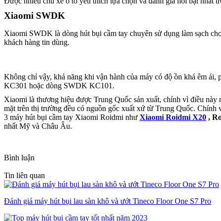
Được nhiều chủ xe ô tô yêu thích lựa chọn và đánh giá nổi bật nhất
Xiaomi SWDK
Xiaomi SWDK là dòng hút bụi cầm tay chuyên sử dụng làm sạch cho s
khách hàng tin dùng.
Không chỉ vậy, khả năng khi vận hành của máy có độ ồn khá êm ái
KC301 hoặc dòng SWDK KC101.
Xiaomi là thương hiệu được Trung Quốc sản xuất, chính vì điều này m
mặt trên thị trường đều có nguồn gốc xuất xứ từ Trung Quốc. Chính 
3 máy hút bụi cầm tay Xiaomi Roidmi như
Xiaomi Roidmi X20
, R
nhất Mỹ và Châu Âu.
Bình luận
Tin liên quan
Đánh giá máy hút bụi lau sàn khô và ướt Tineco Floor One S7 Pro