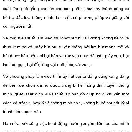
xuất đang cố gắng cải tiến các sản phẩm như này thành công cụ
hỗ trợ đắc lực, thông minh, làm việc có phương pháp và giống với
con người nhất.
Vệ mặt hiệu suất làm việc thì robot hút bụi tự động không hề tỏ ra
thua kém so với máy hút bụi truyền thống bởi lực hút mạnh mẽ và
hút được hầu hết loại bụi bẩn và rác vụn như: đất cát; giấy vụn; hạt
lạc, hạt gạo, hạt đỗ; lông vật nuôi, tóc, vải vụn, ...
Về phương pháp làm việc thì máy hút bụi tự động cũng xứng đáng
để bạn lựa chọn khi nó được trang bị hệ thống định tuyến thông
minh, quét laser định vị và thiết lập bản đồ giúp nó di chuyển một
cách có trật tự, hợp lý và thông minh hơn, không bị bỏ sót bất kỳ vị
trí cần làm sạch nào.
Hơn nữa, với công việc hoạt động thường xuyên, liên tục của mình