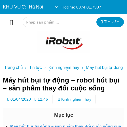
KHU VỰC:
Hotline:
0974.01.7997
Tìm kiếm
Trang chủ
Tin tức
Kinh nghiệm hay
Máy hút bụi tự động
›
›
›
– robot hút bụi – sản phẩm thay đổi cuộc sống
Máy hút bụi tự động – robot hút bụi
– sản phẩm thay đổi cuộc sống
01/04/2020
12:46
Kinh nghiệm hay
Mục lục
Máy hút bụi tự động – sản phẩm thay đổi cuộc sống của