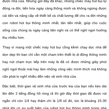
được nhà cửa. Nhưng giờ đây đã khác, những chiếc máy hút bụi tự
động ra đời, tiến hóa ngày càng thông minh và không ngừng được
cải tiến và nâng cấp về thiết kế và chất lượng để cho ra đời những
con robot hút bụi thông minh nhất, tân tiến nhất, giúp cho cuộc
sống của chúng ta ngày càng tiện nghi và có thể nghỉ ngơi hưởng
thụ nhiều hơn.
Thay vì mang một chiếc máy hút bụi cồng kềnh chạy dọc nhà để
dọn dẹp thì bạn chỉ cần một chạm trên thiết bị di động thông minh
hay nút chạm trực tiếp trên máy là đã có được những giây phút
nghỉ ngơi thoải mái hay làm những công việc mình thích mà không
cần phải lo nghĩ nhiều đến việc vệ sinh nhà cửa.
Đặc biệt, thời gian vệ sinh nhà cửa trước kia của bạn nếu kéo dài
lên đến 2 tiếng đồng hồ ròng rã thì giờ đây thời gian đã được rút
ngắn chỉ còn 1/4 hay thậm chí là 1/8 số đó, tức là khoảng 15-30
phút khi có sự xuất hiện của robot hút bụi thông minh trong nhà