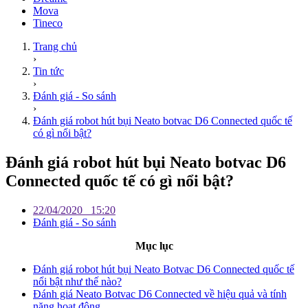
Mova
Tineco
Trang chủ
›
Tin tức
›
Đánh giá - So sánh
›
Đánh giá robot hút bụi Neato botvac D6 Connected quốc tế
có gì nổi bật?
Đánh giá robot hút bụi Neato botvac D6
Connected quốc tế có gì nổi bật?
22/04/2020
15:20
Đánh giá - So sánh
Mục lục
Đánh giá robot hút bụi Neato Botvac D6 Connected quốc tế
nổi bật như thế nào?
Đánh giá Neato Botvac D6 Connected về hiệu quả và tính
năng hoạt động