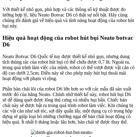
Với thiết kế nhỏ gọn, phù hợp và các thông số kỹ thuật được đo
lường hợp lý, liệu Neato Botvac D6 có thật sự nổi bật. Hãy cùng
chúng tôi đánh giá về hiệu quả và tính năng hoạt động của robot hút
bụi này.
Hiệu quả hoạt động của robot hút bụi Neato botvac
D6
Neato Botvac D6 Quốc tế tuy được thiết kế nhỏ gọn, nhưng dung
tích thùng rác của robot hút bụi có thể chứa được 0,7 lít. Ngoài ra,
trong quá trình làm việc của mình, robot có thể vượt được vật cản có
độ cao dưới 2,5cm. Điều này sẽ cho phép máy hút bụi thoải mái
hoạt động với phạm vi rộng.
Phần bàn chải lõi của robot D6 lớn hơn so với các mẫu đã sản xuất
trước đó của hãng Neato. Chính nhờ thiết kế này, robot hút bụi D6
sẽ dễ dàng quét được lông thú cưng và nhiều bụi bẩn. Chiếc bàn
chải này sẽ được bật ra trong quá trình robot làm việc. Khi chúng bị
các vật cản như sợi tóc, sợi dây quấn lấy, một dụng cụ có trong hộp
đựng sẽ giúp loại bỏ những chướng ngại để bàn chải hoạt động có
hiệu quả. Ít nhất 6 tháng hoặc lâu hơn, bàn chải sẽ được thay thế.