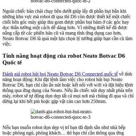
Ngoài chiếc bàn chải chạy bên dưới giúp lấy đi phần bụi bẩn khi
những khu vực mà robot đi qua thì D6 còn được thiết kế một chiếc
chổi bên góc máy giúp thu gom được phần bụi bám ở các góc hay
dọc thân tường một cách dễ dàng hơn. Vì những thiết kế đã được
nâng cấp từ các phiên bản cũ và mang tính ứng dụng cao hơn,
Neato Botvac D6 là quả một lựa chọn lý tưởng giúp bạn cần cù làm
việc.
Tính năng hoạt động của robot Neato Botvac D6
Quốc tế
Đánh giá robot hút bụi Neato Botvac D6 Connected quốc tế
về tính
năng hoạt động: Khi đặt lệnh làm việc cho robot hút bụi Neato
Botvac D6, bạn chỉ cần ấn nút hoặc kết nối với wifi và đặt hiệu lệnh
thông qua ứng dụng của Neato. Nếu ấn chiếc nút duy nhất phía trên
máy, robot sẽ tự động dọn dẹp tất cả mọi nơi mà chúng đi qua và chỉ
dừng lại khi hết pin hoặc gặp vật cản cao hơn 250mm.
Nếu bạn muốn robot dọn dẹp vị trí bạn đã định sẵn như nhà bếp
hoặc phòng ngủ, phòng khách… thì bạn chỉ cần thông qua ứng