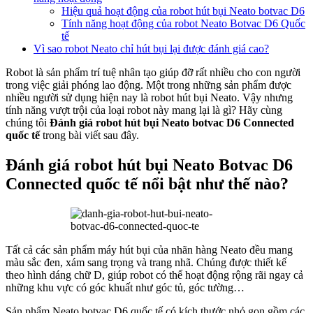
Hiệu quả hoạt động của robot hút bụi Neato botvac D6
Tính năng hoạt động của robot Neato Botvac D6 Quốc
tế
Vì sao robot Neato chỉ hút bụi lại được đánh giá cao?
Robot là sản phẩm trí tuệ nhân tạo giúp đỡ rất nhiều cho con người
trong việc giải phóng lao động. Một trong những sản phẩm được
nhiều người sử dụng hiện nay là robot hút bụi Neato. Vậy nhưng
tính năng vượt trội của loại robot này mang lại là gì? Hãy cùng
chúng tôi
Đánh giá robot hút bụi Neato botvac D6 Connected
quốc tế
trong bài viết sau đây.
Đánh giá robot hút bụi Neato Botvac D6
Connected quốc tế nổi bật như thế nào?
Tất cả các sản phẩm máy hút bụi của nhãn hàng Neato đều mang
màu sắc đen, xám sang trọng và trang nhã. Chúng được thiết kế
theo hình dáng chữ D, giúp robot có thể hoạt động rộng rãi ngay cả
những khu vực có góc khuất như góc tủ, góc tường…
Sản phẩm Neato botvac D6 quốc tế có kích thước nhỏ gọn gồm các