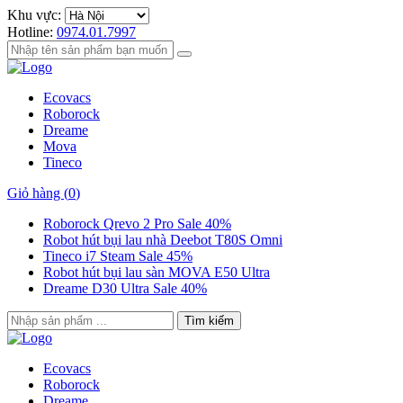
Khu vực:
Hotline:
0974.01.7997
Ecovacs
Roborock
Dreame
Mova
Tineco
Giỏ hàng (
0
)
Roborock Qrevo 2 Pro Sale 40%
Robot hút bụi lau nhà Deebot T80S Omni
Tineco i7 Steam Sale 45%
Robot hút bụi lau sàn MOVA E50 Ultra
Dreame D30 Ultra Sale 40%
Tìm kiếm
Ecovacs
Roborock
Dreame