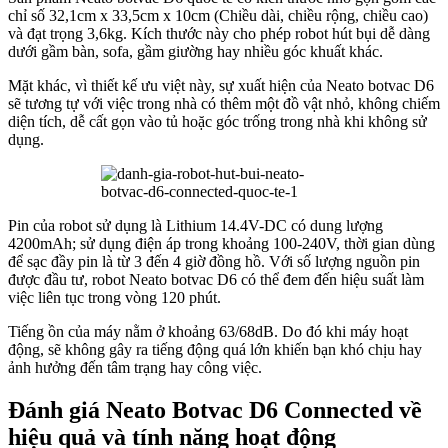
chỉ số 32,1cm x 33,5cm x 10cm (Chiều dài, chiều rộng, chiều cao)
và đạt trọng 3,6kg. Kích thước này cho phép robot hút bụi dễ dàng
dưới gầm bàn, sofa, gầm giường hay nhiều góc khuất khác.
Mặt khác, vì thiết kế ưu việt này, sự xuất hiện của Neato botvac D6
sẽ tương tự với việc trong nhà có thêm một đồ vật nhỏ, không chiếm
diện tích, dễ cất gọn vào tủ hoặc góc trống trong nhà khi không sử
dụng.
Pin của robot sử dụng là Lithium 14.4V-DC có dung lượng
4200mAh; sử dụng điện áp trong khoảng 100-240V, thời gian dùng
để sạc đầy pin là từ 3 đến 4 giờ đồng hồ. Với số lượng nguồn pin
được đầu tư, robot Neato botvac D6 có thể đem đến hiệu suất làm
việc liên tục trong vòng 120 phút.
Tiếng ồn của máy nằm ở khoảng 63/68dB. Do đó khi máy hoạt
động, sẽ không gây ra tiếng động quá lớn khiến bạn khó chịu hay
ảnh hưởng đến tâm trạng hay công việc.
Đánh giá Neato Botvac D6 Connected về
hiệu quả và tính năng hoạt động