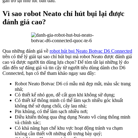
gắn trở lại như lúc ban đầu.
Vì sao robot Neato chỉ hút bụi lại được
đánh giá cao?
Qua những đánh giá về
robot hút bụi Neato Botvac D6 Connected
trên có thể lý giải tại sao chỉ hút bụi mà robot Neato được đánh giá
cao và được người tin dùng lựa chọn? Để tóm tắt lại những lý do
dẫn đến sự đáng giá và tin cậy từ người tiêu dùng dành cho D6
Connected, bạn có thể tham khảo ngay sau đây:
Robot Neato Botvac D6 có mẫu mã đẹp mắt, màu sắc trang
nhã;
Có thiết kế nhỏ gọn, dễ cất gọn khi không sử dụng;
Có thiết kế thông minh có thể làm sạch nhiều góc khuất
không thể sử dụng chổi, cây lau nhà;
Pin khủng, có thể làm sạch nhiều nơi;
Điều khiển thông qua ứng dụng Neato vô cùng thông minh
và chính xác;
Có khả năng hạn chế khu vực hoạt động tránh va chạm
không cần thiết với những đồ trưng bày quý;