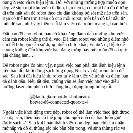
dụng Neato và ra hiệu lệnh. Đối với những trường hợp muốn dọn
dẹp vệ sinh một khu vực cố định, bạn nên tạo ra một bản đồ đường
đi trên mặt sàn để robot theo chỉ dẫn không bỏ sót m2 nào trên sàn.
Bạn có thể lưu trữ 3 bản đồ cho mỗi robot, mỗi bản đồ bắt đầu từ
một đế sạc, như vậy hiệu suất làm việc của robot mang lại cao hơn.
Đặt bản đồ cho robot, bạn có khả năng đánh dấu những khu vực
cấm mà robot không thể đi vào. Để cấm robot vào những điểm nhỏ
chi tiết hơn bạn cần sử dụng nhiều chức khác, ví như: đặt lệnh để
chúng không đến khu vực bạn đang trưng bày một món đồ cổ quý
giá chẳng hạn…
Để robot nghe lời như vậy, ngoài việc bạn phải đặt lệnh hiệu lệnh
trên bản đồ, khởi động sạch ứng dụng Neato và đặt robot trên đế
sạc. Sau khi đặt hiệu lệnh, robot tự ý làm việc và tránh xa điểm bản
đã đánh dấu. Nếu tắt đèn, chúng vẫn sẽ làm việc nhờ vào điều
hướng laser cho phép chức năng hoạt động trong bóng tối.
Ngoài việc khởi động trực tiếp, robot có thể làm việc theo lịch được
cài đặt sẵn, điều này có thể giúp cho ngôi nhà của bạn luôn giữ
được sạch sẽ. Sau khi hoàn thành việc dọn dẹp, bạn chỉ cần nhấn
mở nắp và đổ đi thùng rác rác bẩn bên trong, vệ sinh thùng rác và