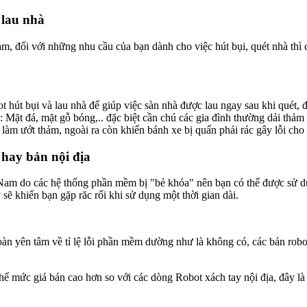
 lau nhà
 Nam, đối với những nhu cầu của bạn dành cho việc hút bụi, quét nhà thì 
t hút bụi và lau nhà để giúp việc sàn nhà được lau ngay sau khi quét,
Mặt đá, mặt gỗ bóng,.. đặc biệt cần chú các gia đình thường dải thảm 
 làm ướt thảm, ngoài ra còn khiến bánh xe bị quấn phải rác gây lỗi cho 
 hay bản nội địa
ệt Nam do các hệ thống phần mềm bị "bẻ khóa" nên bạn có thể được sử 
sẽ khiến bạn gặp răc rối khi sử dụng một thời gian dài.
àn yên tâm về tỉ lệ lỗi phần mềm dường như là không có, các bản robot
ế mức giá bán cao hơn so với các dòng Robot xách tay nội địa, đây là