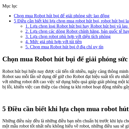
Mục lục
Chọn mua Robot hút bụi để giải phóng sức lao động
5 Điều cần biết khi lựa chọn mua robot hút bụi, robot hút bụi l
1. Lựa chọn loại Robot hút bụi hay Robot hút bụi và lau
2. Lựa chọn các dòng Robot chính hãng, bản quốc tế hay
3. Lựa chọn robot phù hợp với diện tích phòng
4. Mức giá phù hợp với túi tiền
5. Chọn mua Robot hút bụi ở địa chỉ uy tín
Chọn mua Robot hút bụi để giải phóng sức
Robot hút bụi hiện nay được cải tiến rất nhiều, ngày càng thông minh
Robot sau mỗi lần sử dụng để giữ cho Robot đạt hiệu suất tối ưu nhất
với những robot đời cao việc sử dụng hiệu quả giúp giải phòng một k
bị lỗi, khiến việc can thiệp của chúng ta khi robot hoạt động nhiều g
5 Điều cần biết khi lựa chọn mua robot hút
Những điều này đều là những điều bạn nên chuẩn bị trước khi lựa chọ
một mẫu robot tốt nhất nếu không hiểu về robot, những điều sau sẽ 