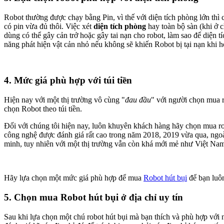
Robot thường được chạy bằng Pin, vì thế với diện tích phòng lớn thì 
có pin vừa đủ thôi. Việc xét
diện tích phòng
hay toàn bộ sàn (khi ở c
dùng có thể gây cản trở hoặc gây tai nạn cho robot, làm sao để diện 
năng phát hiện vật cản nhỏ nếu không sẽ khiến Robot bị tại nạn khi hoạ
4. Mức giá phù hợp với túi tiền
Hiện nay với một thị trường vô cùng "
đau đầu
" với người chọn mua r
chọn Robot theo túi tiền.
Đối với chúng tôi hiện nay, luôn khuyên khách hàng hãy chọn mua ro
công nghệ được đánh giá rất cao trong năm 2018, 2019 vừa qua, ngoài
minh, tuy nhiên với một thị trường vẫn còn khá mới mẻ như Việt Nam 
Hãy lựa chọn một mức giá phù hợp để mua
Robot hút bụi
để bạn luôn
5. Chọn mua Robot hút bụi ở địa chỉ uy tín
Sau khi lựa chọn một chú robot hút bụi mà bạn thích và phù hợp với 