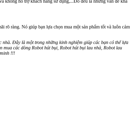
nh và không hỗ trợ khách hàng sử dụng,...Đó đều là những vấn đề khá
mãi rõ ràng. Nó giúp bạn lựa chọn mua một sản phẩm tốt và luôn cảm
c nhà. Đây là một trong những kinh nghiệm giúp các bạn có thể lựa
ọn mua các dòng Robot hút bụi, Robot hút bụi lau nhà, Robot lau
minh !!!