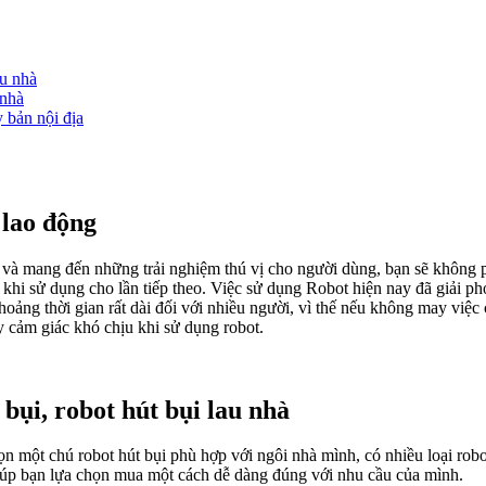
au nhà
 nhà
 bản nội địa
 lao động
 và mang đến những trải nghiệm thú vị cho người dùng, bạn sẽ không ph
 khi sử dụng cho lần tiếp theo. Việc sử dụng Robot hiện nay đã giải ph
hoảng thời gian rất dài đối với nhiều người, vì thế nếu không may vi
ây cảm giác khó chịu khi sử dụng robot.
 bụi, robot hút bụi lau nhà
n một chú robot hút bụi phù hợp với ngôi nhà mình, có nhiều loại rob
giúp bạn lựa chọn mua một cách dễ dàng đúng với nhu cầu của mình.