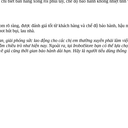
ín, chỉ biết bán hàng xong rồi phủi tay, chế độ bảo hành không nhiệt tì
m rõ ràng, được đánh giá tốt từ khách hàng và chế độ bảo hành, hậu 
ot hút bụi, lau nhà.
an, giải phóng sức lao động cho các chị em thường xuyên phải làm việ
ắm chiều trò như hiện nay. Ngoài ra, tại IrobotStore bạn có thể lựa ch
ề giá cũng thời gian bảo hành dài hạn. Hãy là người tiêu dùng thông 