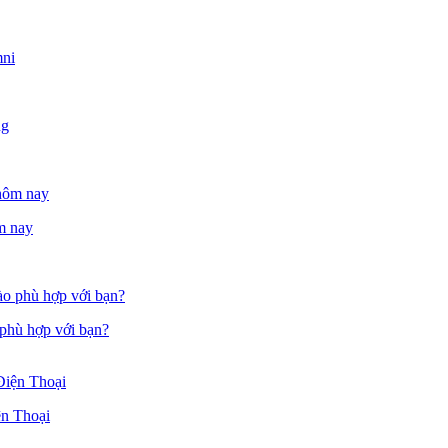
m nay
 phù hợp với bạn?
n Thoại