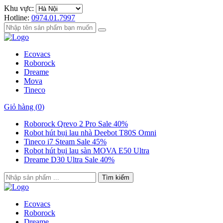
Khu vực:
Hotline:
0974.01.7997
Ecovacs
Roborock
Dreame
Mova
Tineco
Giỏ hàng (
0
)
Roborock Qrevo 2 Pro Sale 40%
Robot hút bụi lau nhà Deebot T80S Omni
Tineco i7 Steam Sale 45%
Robot hút bụi lau sàn MOVA E50 Ultra
Dreame D30 Ultra Sale 40%
Tìm kiếm
Ecovacs
Roborock
Dreame