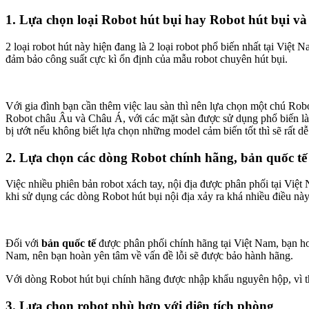
1. Lựa chọn loại Robot hút bụi hay Robot hút bụi và
2 loại robot hút này hiện đang là 2 loại robot phổ biến nhất tại Việt
đảm bảo công suất cực kì ổn định của mẫu robot chuyên hút bụi.
Với gia đình bạn cần thêm việc lau sàn thì nên lựa chọn một chú Robo
Robot châu Âu và Châu Á, với các mặt sàn được sử dụng phổ biến là: 
bị ướt nếu không biết lựa chọn những model cảm biến tốt thì sẽ rất dễ
2. Lựa chọn các dòng Robot chính hãng, bản quốc tế
Việc nhiều phiên bản robot xách tay, nội địa được phân phối tại Vi
khi sử dụng các dòng Robot hút bụi nội địa xảy ra khá nhiều điều này 
Đối với
bản quốc tế
được phân phối chính hãng tại Việt Nam, bạn ho
Nam, nên bạn hoàn yên tâm về vấn đề lỗi sẽ được bảo hành hãng.
Với dòng Robot hút bụi chính hãng được nhập khẩu nguyên hộp, vì th
3. Lựa chọn robot phù hợp với diện tích phòng