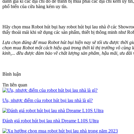
đánh giá kĩ các địa chỉ đó để tránh bị mua phải các địa chỉ kém uy t
phổ biến của cửa hàng kém uy tín.
Hãy chọn mua Robot hút bụi hay robot hút bụi lau nhà ở các Showroo
thấy thoải mái khi sử dụng các sản phẩm, thiêt bị thông minh như Rob
Lựa chọn đúng để mua Robot hút bụi hiện nay sẽ tối ưu được thời gi
chọn mua Robot một cách hiệu quả trong thời kì thị trường vô cùng l
kinh,... đều được đảm bảo về chất lượng sản phẩm, hậu mãi, ưu đãi v
Bình luận
Tin liên quan
Ưu, nhược điểm của robot hút bụi lau nhà là gì?
Đánh giá robot hút bụi lau nhà Dreame L10S Ultra