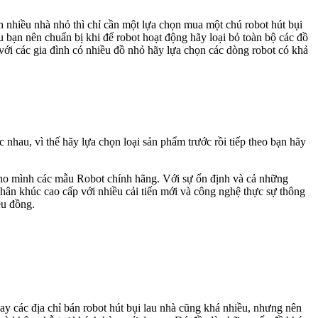
ên nhiều nhà nhỏ thì chỉ cần một lựa chọn mua một chú robot hút bụi
u bạn nên chuẩn bị khi để robot hoạt động hãy loại bỏ toàn bộ các đồ
 với các gia đình có nhiều đồ nhỏ hãy lựa chọn các dòng robot có khả
nhau, vì thế hãy lựa chọn loại sản phẩm trước rồi tiếp theo bạn hãy
ho mình các mẫu Robot chính hãng. Với sự ổn định và cả những
hân khúc cao cấp với nhiều cải tiến mới và công nghệ thực sự thông
iệu đồng.
ay các địa chỉ bán robot hút bụi lau nhà cũng khá nhiều, nhưng nên