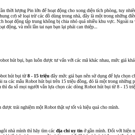
cần thời lượng Pin lớn để hoạt động cho xong diện tích phòng, tuy nhi
hung cơ) sẽ loại trừ các đồ dùng trong nhà, đây là một trong những điề
tích hoạt động tập trung không bị chia nhỏ quá nhiều khu vực. Ngoài ra
t động, và mỗi lần tai nạn bạn lại phải can thiệp...
obot hút bụi, bạn luôn được tư vấn với các mã khác nhau, mức giá khác 
bot hút bụi từ
8 - 15 triệu
đây mức giá bạn nên sử dụng để lựa chọn c
 ra các mẫu Robot hút bụi trên 15 triệu đồng, đó là một trong những p
thì đa số mọi người vẫn lựa chọn các dòng Robot hút bụi từ 8 - 15 tr
 được trải nghiệm một Robot thật sự tốt và hiệu quả cho mình.
ngôi nhà mình thì hãy tìm các
địa chỉ uy tín
ở gần mình. Đối với hiện n